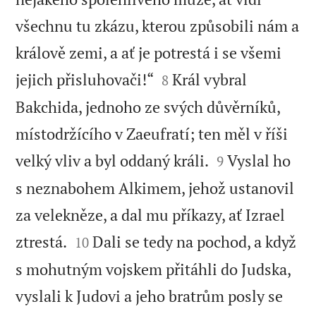
všechnu tu zkázu, kterou způsobili nám a
králově zemi, a ať je potrestá i se všemi


jejich přisluhovači!“
Král vybral
8
Bakchida, jednoho ze svých důvěrníků,
místodržícího v Zaeufratí; ten měl v říši


velký vliv a byl oddaný králi.
Vyslal ho
9
s neznabohem Alkimem, jehož ustanovil
za velekněze, a dal mu příkazy, ať Izrael


ztrestá.
Dali se tedy na pochod, a když
10
s mohutným vojskem přitáhli do Judska,
vyslali k Judovi a jeho bratrům posly se