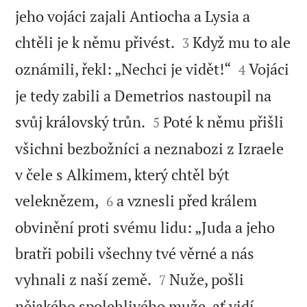
jeho vojáci zajali Antiocha a Lysia a


chtěli je k němu přivést.
Když mu to ale
3


oznámili, řekl: „Nechci je vidět!“
Vojáci
4
je tedy zabili a Demetrios nastoupil na


svůj královský trůn.
Poté k němu přišli
5
všichni bezbožníci a neznabozi z Izraele
v čele s Alkimem, který chtěl být


veleknězem,
a vznesli před králem
6
obvinění proti svému lidu: „Juda a jeho
bratři pobili všechny tvé věrné a nás


vyhnali z naší země.
Nuže, pošli
7
nějakého spolehlivého muže, ať vidí