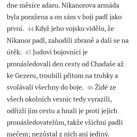
dne měsíce adaru. Nikanorova armáda
byla poražena a on sám v boji padl jako


první.
Když jeho vojsko vidělo, že
44
Nikanor padl, zahodili zbraně a dali se na


útěk.
Judovi bojovníci je
45
pronásledovali den cesty od Chadaše až
ke Gezeru, troubili přitom na trubky a


svolávali všechny do boje.
Židé ze
46
všech okolních vesnic tedy vyrazili,
odřízli jim cestu a hnali je proti jejich
pronásledovatelům, takže všichni padli


mečem; nezůstal z nich ani jediný.