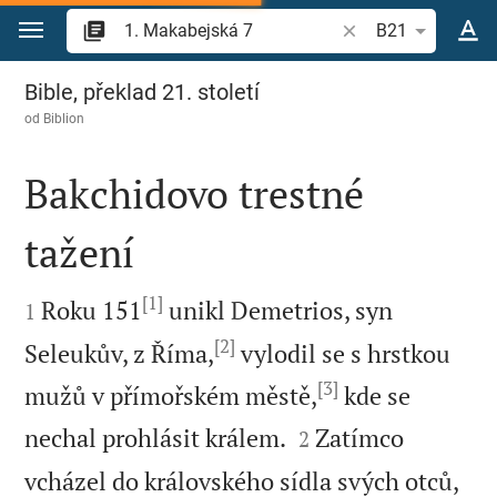
Přejít na obsah
Vyhledat biblický ve
B21
1. Makabejská 7
Bible, překlad 21. století
od
Biblion
Bakchidovo trestné
tažení

[1]

Roku 151
unikl Demetrios, syn
1
[2]
Seleukův, z Říma,
vylodil se s hrstkou
[3]
mužů v přímořském městě,
kde se


nechal prohlásit králem.
Zatímco
2
vcházel do královského sídla svých otců,