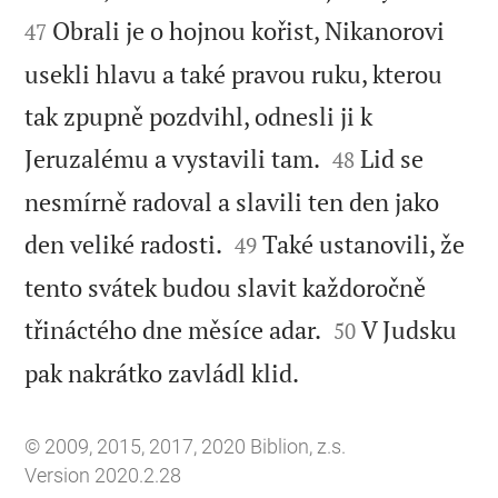
Obrali je o hojnou kořist, Nikanorovi
47
usekli hlavu a také pravou ruku, kterou
tak zpupně pozdvihl, odnesli ji k


Jeruzalému a vystavili tam.
Lid se
48
nesmírně radoval a slavili ten den jako


den veliké radosti.
Také ustanovili, že
49
tento svátek budou slavit každoročně


třináctého dne měsíce adar.
V Judsku
50

pak nakrátko zavládl klid.
© 2009, 2015, 2017, 2020 Biblion, z.s.
Version 2020.2.28