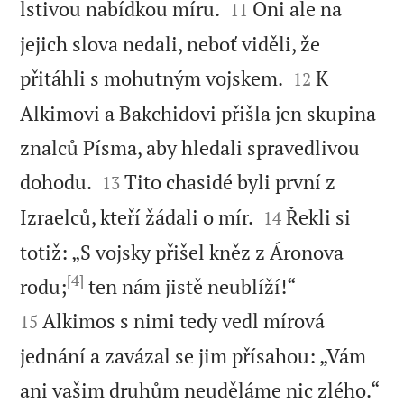


lstivou nabídkou míru.
Oni ale na
11
jejich slova nedali, neboť viděli, že


přitáhli s mohutným vojskem.
K
12
Alkimovi a Bakchidovi přišla jen skupina
znalců Písma, aby hledali spravedlivou


dohodu.
Tito chasidé byli první z
13


Izraelců, kteří žádali o mír.
Řekli si
14
totiž: „S vojsky přišel kněz z Áronova
[4]


rodu;
ten nám jistě neublíží!“
Alkimos s nimi tedy vedl mírová
15
jednání a zavázal se jim přísahou: „Vám

ani vašim druhům neuděláme nic zlého.“