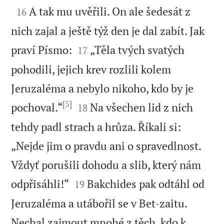

A tak mu uvěřili. On ale šedesát z
16
nich zajal a ještě týž den je dal zabít. Jak


praví Písmo:
„Těla tvých svatých
17
pohodili, jejich krev rozlili kolem
Jeruzaléma a nebylo nikoho, kdo by je
[5]


pochoval.“
Na všechen lid z nich
18
tehdy padl strach a hrůza. Říkali si:
„Nejde jim o pravdu ani o spravedlnost.
Vždyť porušili dohodu a slib, který nám


odpřisáhli!“
Bakchides pak odtáhl od
19
Jeruzaléma a utábořil se v Bet-zaitu.
Nechal zajmout mnohé z těch, kdo k