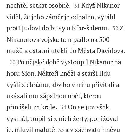


nechtěl setkat osobně.
Když Nikanor
31
viděl, že jeho záměr je odhalen, vytáhl


proti Judovi do bitvy u Kfar-šalemu.
Z
32
Nikanorova vojska tam padlo na 500

mužů a ostatní utekli do Města Davidova.

Po nějaké době vystoupil Nikanor na
33
horu Sion. Někteří kněží a starší lidu
vyšli z chrámu, aby ho v míru přivítali a
ukázali mu zápalnou oběť, kterou


přinášeli za krále.
On se jim však
34
vysmál, tropil si z nich žerty, ponižoval


je, mluvil nadutě
a v záchvatu hněvu
35