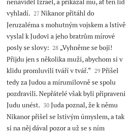
nenáviděl Izrael, a přikázal mu, ať ten lid


vyhladí.
Nikanor přitáhl do
27
Jeruzaléma s mohutným vojskem a lstivě
vyslal k Judovi a jeho bratrům mírové


posly se slovy:
„Vyhněme se boji!
28
Přijdu jen s několika muži, abychom si v


klidu promluvili tváří v tvář.“
Přišel
29
tedy za Judou a mírumilovně se spolu
pozdravili. Nepřátelé však byli připraveni


Judu unést.
Juda poznal, že k němu
30
Nikanor přišel se lstivým úmyslem, a tak
si na něj dával pozor a už se s ním