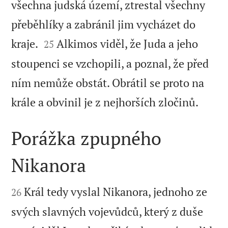
všechna judská území, ztrestal všechny
přeběhlíky a zabránil jim vycházet do


kraje.
Alkimos viděl, že Juda a jeho
25
stoupenci se vzchopili, a poznal, že před
ním nemůže obstát. Obrátil se proto na

krále a obvinil je z nejhorších zločinů.
Porážka zpupného
Nikanora


Král tedy vyslal Nikanora, jednoho ze
26
svých slavných vojevůdců, který z duše