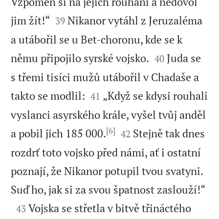
Vzpomeň si na jejich rouhání a nedovol


jim žít!“
Nikanor vytáhl z Jeruzaléma
39
a utábořil se u Bet-choronu, kde se k


němu připojilo syrské vojsko.
Juda se
40
s třemi tisíci mužů utábořil v Chadaše a


takto se modlil:
„Když se kdysi rouhali
41
vyslanci asyrského krále, vyšel tvůj anděl
[6]


a pobil jich 185 000.
Stejně tak dnes
42
rozdrť toto vojsko před námi, ať i ostatní
poznají, že Nikanor potupil tvou svatyni.

Suď ho, jak si za svou špatnost zaslouží!“

Vojska se střetla v bitvě třináctého
43