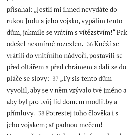
přísahal: „Jestli mi ihned nevydáte do
rukou Judu a jeho vojsko, vypálím tento
dům, jakmile se vrátím s vítězstvím!“ Pak


odešel nesmírně rozezlen.
Kněží se
36
vrátili do vnitřního nádvoří, postavili se
před oltářem a před chrámem a dali se do


pláče se slovy:
„Ty sis tento dům
37
vyvolil, aby se v něm vzývalo tvé jméno a
aby byl pro tvůj lid domem modlitby a


přímluvy.
Potrestej toho člověka i s
38
jeho vojskem; ať padnou mečem!