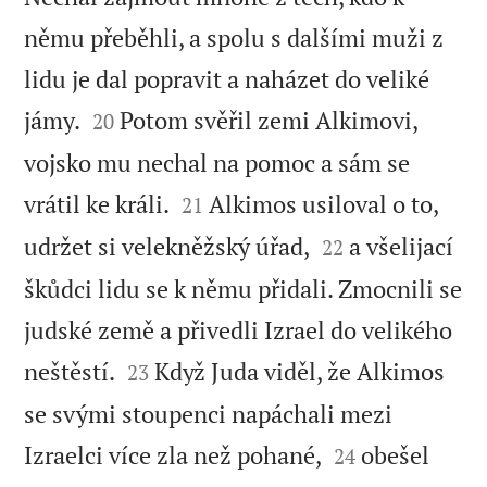
němu přeběhli, a spolu s dalšími muži z
lidu je dal popravit a naházet do veliké


jámy.
Potom svěřil zemi Alkimovi,
20
vojsko mu nechal na pomoc a sám se


vrátil ke králi.
Alkimos usiloval o to,
21


udržet si velekněžský úřad,
a všelijací
22
škůdci lidu se k němu přidali. Zmocnili se
judské země a přivedli Izrael do velikého


neštěstí.
Když Juda viděl, že Alkimos
23
se svými stoupenci napáchali mezi


Izraelci více zla než pohané,
obešel
24