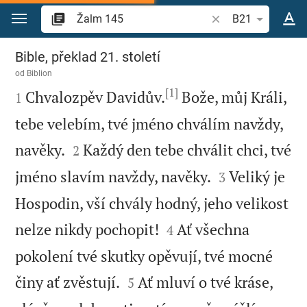
Přejít na obsah
Vyhledat biblický ve
B21
Žalm 145
Bible, překlad 21. století
od
Biblion
[1]

Chvalozpěv Davidův.
Bože, můj Králi,
1
tebe velebím, tvé jméno chválím navždy,


navěky.
Každý den tebe chválit chci, tvé
2


jméno slavím navždy, navěky.
Veliký je
3
Hospodin, vší chvály hodný, jeho velikost


nelze nikdy pochopit!
Ať všechna
4
pokolení tvé skutky opěvují, tvé mocné


činy ať zvěstují.
Ať mluví o tvé kráse,
5