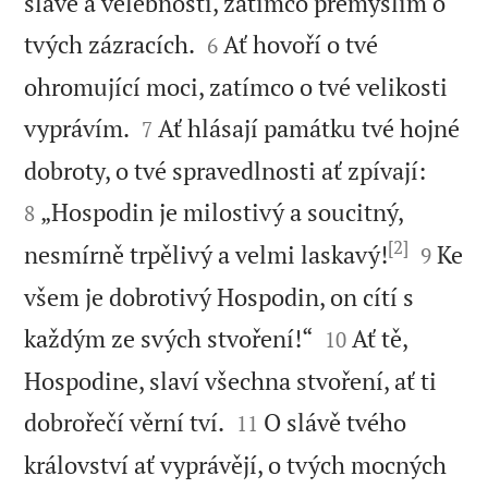
slávě a velebnosti, zatímco přemýšlím o


tvých zázracích.
Ať hovoří o tvé
6
ohromující moci, zatímco o tvé velikosti


vyprávím.
Ať hlásají památku tvé hojné
7


dobroty, o tvé spravedlnosti ať zpívají:
„Hospodin je milostivý a soucitný,
8
[2]


nesmírně trpělivý a velmi laskavý!
Ke
9
všem je dobrotivý Hospodin, on cítí s


každým ze svých stvoření!“
Ať tě,
10
Hospodine, slaví všechna stvoření, ať ti


dobrořečí věrní tví.
O slávě tvého
11
království ať vyprávějí, o tvých mocných