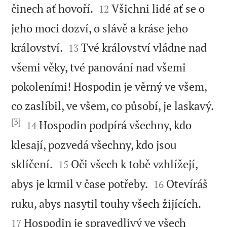


činech ať hovoří.
Všichni lidé ať se o
12
jeho moci dozví, o slávě a kráse jeho


království.
Tvé království vládne nad
13
všemi věky, tvé panování nad všemi
pokoleními! Hospodin je věrný ve všem,
co zaslíbil, ve všem, co působí, je laskavý.
[3]


Hospodin podpírá všechny, kdo
14
klesají, pozvedá všechny, kdo jsou


sklíčení.
Oči všech k tobě vzhlížejí,
15


abys je krmil v čase potřeby.
Otevíráš
16


ruku, abys nasytil touhy všech žijících.
Hospodin je spravedlivý ve všech
17