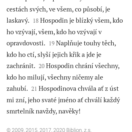
cestách svých, ve všem, co působí, je


laskavý.
Hospodin je blízký všem, kdo
18
ho vzývají, všem, kdo ho vzývají v


opravdovosti.
Naplňuje touhy těch,
19
kdo ho ctí, slyší jejich křik a jde je


zachránit.
Hospodin chrání všechny,
20
kdo ho milují, všechny ničemy ale


zahubí.
Hospodinova chvála ať z úst
21
mi zní, jeho svaté jméno ať chválí každý

smrtelník navždy, navěky!
© 2009, 2015, 2017, 2020 Biblion, z.s.