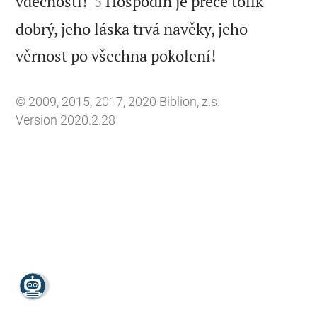


vděčností!
Hospodin je přece tolik
5
dobrý, jeho láska trvá navěky, jeho

věrnost po všechna pokolení!
© 2009, 2015, 2017, 2020 Biblion, z.s.
Version 2020.2.28