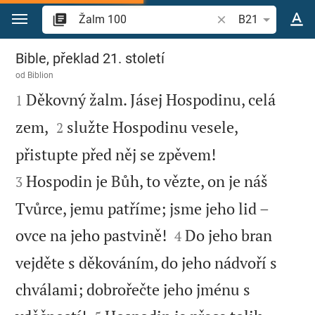
Přejít na obsah
Vyhledat biblický ve
B21
Žalm 100
Bible, překlad 21. století
od
Biblion

Děkovný žalm. Jásej Hospodinu, celá
1


zem,
služte Hospodinu vesele,
2


přistupte před něj se zpěvem!
Hospodin je Bůh, to vězte, on je náš
3
Tvůrce, jemu patříme; jsme jeho lid –


ovce na jeho pastvině!
Do jeho bran
4
vejděte s děkováním, do jeho nádvoří s
chválami; dobrořečte jeho jménu s