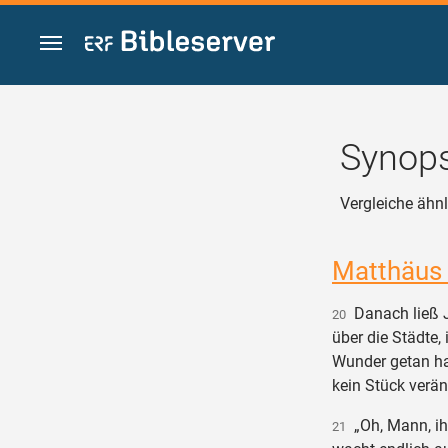
Zum Inhalt springen
Synops
Vergleiche ähnl
Matthäus
Danach ließ J
20
über die Städte, 
Wunder getan ha
kein Stück verän
„Oh, Mann, ihr
21