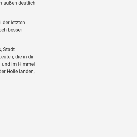
h außen deutlich
 der letzten
och besser
, Stadt
uten, die in dir
n und im Himmel
er Hölle landen,