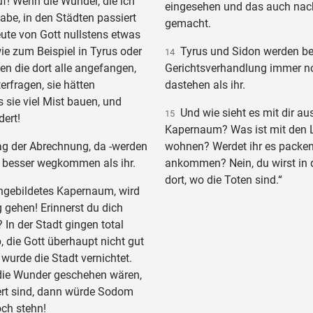
f! Wenn die Wunder, die ich
eingesehen und das auch nac
abe, in den Städten passiert
gemacht.
ute von Gott nullstens etwas
ie zum Beispiel in Tyrus oder
Tyrus und Sidon werden bei
14
en die dort alle angefangen,
Gerichtsverhandlung immer n
erfragen, sie hätten
dastehen als ihr.
 sie viel Mist bauen, und
Und wie sieht es mit dir aus
15
ert!
Kapernaum? Was ist mit den Le
g der Abrechnung, da -werden
wohnen? Werdet ihr es packe
 besser wegkommen als ihr.
ankommen? Nein, du wirst in d
dort, wo die Toten sind.“
ingebildetes Kapernaum, wird
g gehen! Erinnerst du dich
In der Stadt gingen total
 die Gott überhaupt nicht gut
wurde die Stadt vernichtet.
die Wunder geschehen wären,
iert sind, dann würde Sodom
och stehn!