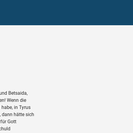
und Betsaida,
hen! Wenn die
 habe, in Tyrus
 dann hätte sich
für Gott
chuld