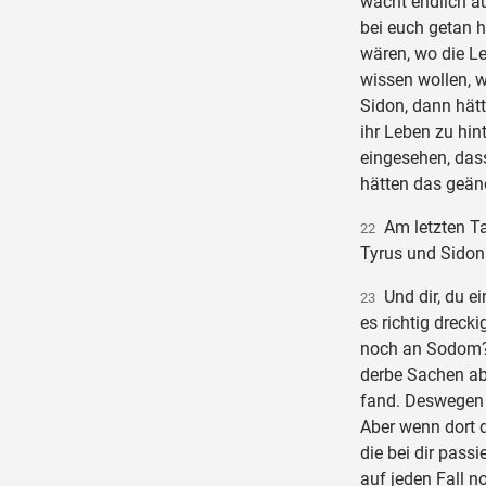
wacht endlich au
bei euch getan h
wären, wo die Le
wissen wollen, w
Sidon, dann hätt
ihr Leben zu hint
eingesehen, dass
hätten das geänd
Am letzten Ta
22
Tyrus und Sidon
Und dir, du e
23
es richtig drecki
noch an Sodom? 
derbe Sachen ab,
fand. Deswegen 
Aber wenn dort 
die bei dir pass
auf jeden Fall n