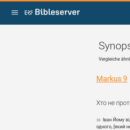
Zum Inhalt springen
Synops
Vergleiche ähn
Markus 9
Хто не прот
Іван Йому ві
38
одного, [який н