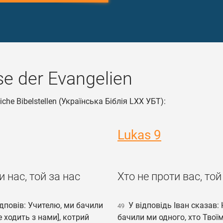
e der Evangelien
liche Bibelstellen (Українська Біблія LXX УБТ):
Lukas 9
и нас, той за нас
Хто не проти вас, той
дповів: Учителю, ми бачили
У відповідь Іван сказав: 
49
е ходить з нами], котрий
бачили ми одного, хто Твої