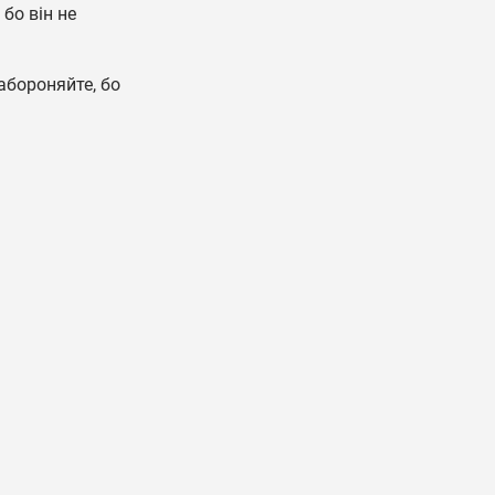
 бо він не
абороняйте, бо