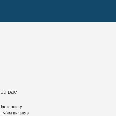
 за вас
Наставнику,
м Ім’ям виганяв