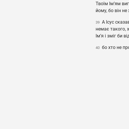
Твоїм Ім’ям виг
йому, бо він не
А Ісус сказа
39
немає такого, 
Ім’я і зміг би 
бо хто не про
40