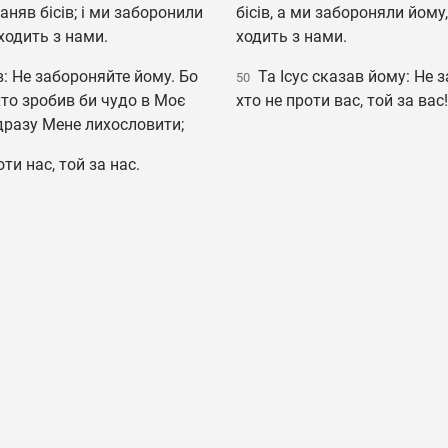
аняв бісів; і ми заборонили
бісів, а ми забороняли йому,
 ходить з нами.
ходить з нами.
в: Не забороняйте йому. Бо
Та Ісус сказав йому: Не з
50
хто зробив би чудо в Моє
хто не проти вас, той за вас!
відразу Мене лихословити;
ти нас, той за нас.