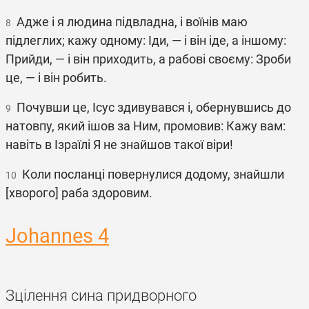
Адже і я людина підвладна, і воїнів маю
8
підлеглих; кажу одному: Іди, — і він іде, а іншому:
Прийди, — і він приходить, а рабові своєму: Зроби
це, — і він робить.
Почувши це, Ісус здивувався і, обернувшись до
9
натовпу, який ішов за Ним, промовив: Кажу вам:
навіть в Ізраїлі Я не знайшов такої віри!
Коли посланці повернулися додому, знайшли
10
[хворого] раба здоровим.
Johannes 4
Зцілення сина придворного