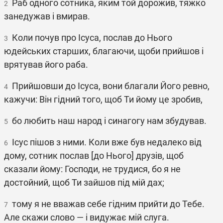
Раб одного сотника, яким той дорожив, тяжко
2
занедужав і вмирав.
Коли почув про Ісуса, послав до Нього
3
юдейських старших, благаючи, щоби прийшов і
врятував його раба.
Прийшовши до Ісуса, вони благали Його ревно,
4
кажучи: Він гідний того, щоб Ти йому це зробив,
бо любить наш народ і синагогу нам збудував.
5
Ісус пішов з ними. Коли вже був недалеко від
6
дому, сотник послав [до Нього] друзів, щоб
сказали йому: Господи, не трудися, бо я не
достойний, щоб Ти зайшов під мій дах;
тому я не вважав себе гідним прийти до Тебе.
7
Але скажи слово — і видужає мій слуга.