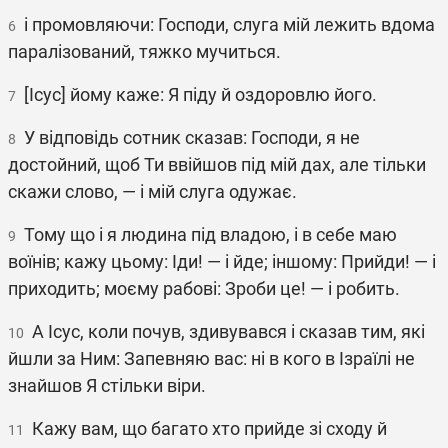
і промовляючи: Господи, слуга мій лежить вдома
6
паралізований, тяжко мучиться.
[Ісус] йому каже: Я піду й оздоровлю його.
7
У відповідь сотник сказав: Господи, я не
8
достойний, щоб Ти ввійшов під мій дах, але тільки
скажи слово, — і мій слуга одужає.
Тому що і я людина під владою, і в себе маю
9
воїнів; кажу цьому: Іди! — і йде; іншому: Прийди! — і
приходить; моєму рабові: Зроби це! — і робить.
А Ісус, коли почув, здивувався і сказав тим, які
10
йшли за Ним: Запевняю вас: ні в кого в Ізраїлі не
знайшов Я стільки віри.
Кажу вам, що багато хто прийде зі сходу й
11