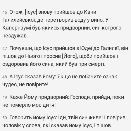
Отож, [Ісус] знову прийшов до Кани
46
Галилейської, де перетворив воду у вино. У
Капернаумі був якийсь придворний, син котрого
нездужав.
Почувши, що Ісус прийшов з Юдеї до Галилеї, він
47
пішов до Нього і просив [Його], щоби прийшов і
оздоровив його сина, який був при смерті.
А Ісус сказав йому: Якщо не побачите ознак і
48
чудес, не повірите!
Каже Йому придворний: Господи, прийди, поки
49
не померло моє дитя!
Говорить йому Ісус: Іди, твій син живе! І повірив
50
чоловік у слова, які сказав йому Ісус, і пішов.