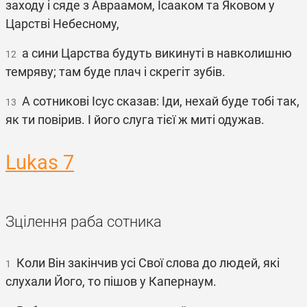
заходу і сяде з Авраамом, Ісааком та Яковом у
Царстві Небесному,
а сини Царства будуть викинуті в навколишню
12
темряву; там буде плач і скрегіт зубів.
А сотникові Ісус сказав: Іди, нехай буде тобі так,
13
як ти повірив. І його слуга тієї ж миті одужав.
Lukas 7
Зцілення раба сотника
Коли Він закінчив усі Свої слова до людей, які
1
слухали Його, то пішов у Капернаум.