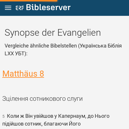
Zum Inhalt springen
Synopse der Evangelien
Vergleiche ähnliche Bibelstellen (Українська Біблія
LXX УБТ):
Matthäus 8
Зцілення сотникового слуги
Коли ж Він увійшов у Капернаум, до Нього
5
підійшов сотник, благаючи Його