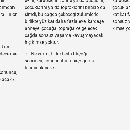
mli
evini, kardeşlerini, anne ya da babasını,
kardeşle
ardımdan
çocuklarını ya da topraklarını bırakıp da
çocuklar
rail'in on
şimdi, bu çağda çekeceği zulümlerle
kat kat 
birlikte yüz kat daha fazla eve, kardeşe,
sonsuz 
anneye, çocuğa, toprağa ve gelecek
kimse yo
çağda sonsuz yaşama kavuşmayacak
,
hiç kimse yoktur.
rakan
edecek ve
Ne var ki, birincilerin birçoğu
31
sonuncu, sonuncuların birçoğu da
birinci olacak.››
 sonuncu,
lacak.››