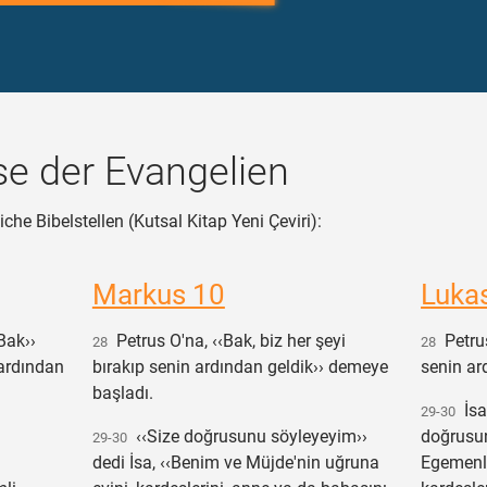
e der Evangelien
che Bibelstellen (Kutsal Kitap Yeni Çeviri):
Markus 10
Luka
Bak››
Petrus O'na, ‹‹Bak, biz her şeyi
Petrus
28
28
 ardından
bırakıp senin ardından geldik›› demeye
senin ar
başladı.
İsa 
29-30
‹‹Size doğrusunu söyleyeyim››
doğrusun
29-30
dedi İsa, ‹‹Benim ve Müjde'nin uğruna
Egemenliğ