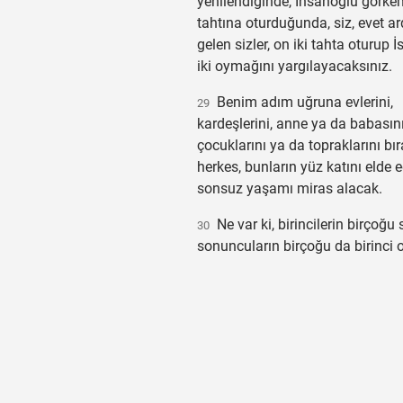
yenilendiğinde, İnsanoğlu görke
tahtına oturduğunda, siz, evet 
gelen sizler, on iki tahta oturup İs
iki oymağını yargılayacaksınız.
Benim adım uğruna evlerini,
29
kardeşlerini, anne ya da babasını
çocuklarını ya da topraklarını bı
herkes, bunların yüz katını elde 
sonsuz yaşamı miras alacak.
Ne var ki, birincilerin birçoğu
30
sonuncuların birçoğu da birinci o