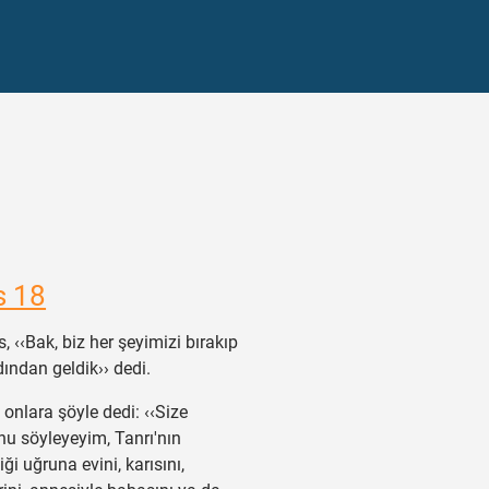
s 18
, ‹‹Bak, biz her şeyimizi bırakıp
dından geldik›› dedi.
onlara şöyle dedi: ‹‹Size
u söyleyeyim, Tanrı'nın
i uğruna evini, karısını,