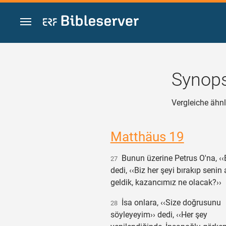
Zum Inhalt springen
Synops
Vergleiche ähnli
Matthäus 19
Bunun üzerine Petrus O'na, ‹‹
27
dedi, ‹‹Biz her şeyi bırakıp senin
geldik, kazancımız ne olacak?››
İsa onlara, ‹‹Size doğrusunu
28
söyleyeyim›› dedi, ‹‹Her şey