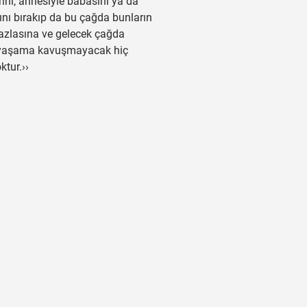
rini, annesiyle babasını ya da
ını bırakıp da bu çağda bunların
fazlasına ve gelecek çağda
yaşama kavuşmayacak hiç
ktur.››