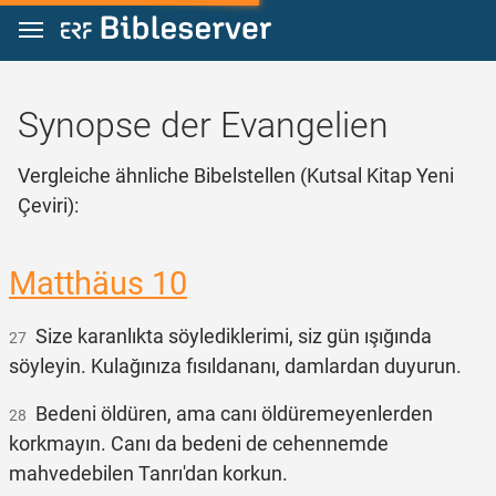
Zum Inhalt springen
Synopse der Evangelien
Vergleiche ähnliche Bibelstellen (Kutsal Kitap Yeni
Çeviri):
Matthäus 10
Size karanlıkta söylediklerimi, siz gün ışığında
27
söyleyin. Kulağınıza fısıldananı, damlardan duyurun.
Bedeni öldüren, ama canı öldüremeyenlerden
28
korkmayın. Canı da bedeni de cehennemde
mahvedebilen Tanrı'dan korkun.