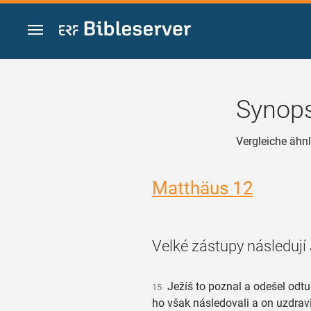
Zum Inhalt springen
Synops
Vergleiche ähnl
Matthäus 12
Velké zástupy následují
Ježíš to poznal a odešel odt
15
ho však následovali a on uzdravi