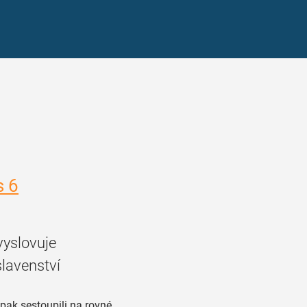
s 6
vyslovuje
lavenství
ak sestoupili na rovné