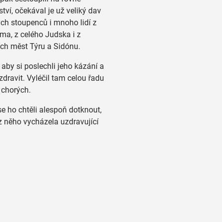
ství, očekával je už veliký dav
ch stoupenců i mnoho lidí z
ma, z celého Judska i z
ch měst Týru a Sidónu.
, aby si poslechli jeho kázání a
uzdravit. Vyléčil tam celou řadu
 chorých.
e ho chtěli alespoň dotknout,
z něho vycházela uzdravující