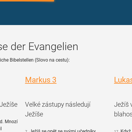
e der Evangelien
iche Bibelstellen (Slovo na cestu):
Markus 3
Luka
 Ježíše
Velké zástupy následují
Ježíš 
Ježíše
blahos
ud. Mnozí
l
Ježíš se opět se svými učedníky
Když p
7
17