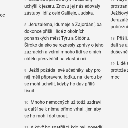
uchýlil k jezeru. Znovu jej následovaly
prostran
zástupy lidí z celé Galileje, Judska,
Ježíšový
moc
Jeruzalé
Jeruzaléma, Idumeje a Zajordání, ba
8
pobřežní
dokonce přišli i lidé z okolních
pohanských měst Týru a Sidónu.
Přišli
18
Široko daleko se roznesly zprávy o jeho
dali se 
zázracích a velmi mnoho lidí se o nich
duševně
chtělo přesvědčit na vlastní oči.
Lidé s
19
Ježíš požádal své učedníky, aby pro
protože 
9
něj měli připravenu loďku, na kterou by
moc.
se mohl uchýlit, kdyby ho dav příliš
tísnil.
Mnoho nemocných už totiž uzdravil
10
a další se k němu přímo vrhali, jen aby
se ho mohli dotknout.
A když ho spatřili ti, kdo byli posedlí
11