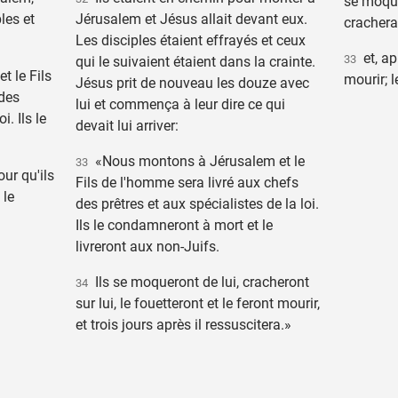
se moquer
les et
Jérusalem et Jésus allait devant eux.
crachera 
Les disciples étaient effrayés et ceux
et, apr
33
qui le suivaient étaient dans la crainte.
 le Fils
mourir; l
Jésus prit de nouveau les douze avec
 des
lui et commença à leur dire ce qui
i. Ils le
devait lui arriver:
«Nous montons à Jérusalem et le
33
our qu'ils
Fils de l'homme sera livré aux chefs
 le
des prêtres et aux spécialistes de la loi.
Ils le condamneront à mort et le
livreront aux non-Juifs.
Ils se moqueront de lui, cracheront
34
sur lui, le fouetteront et le feront mourir,
et trois jours après il ressuscitera.»