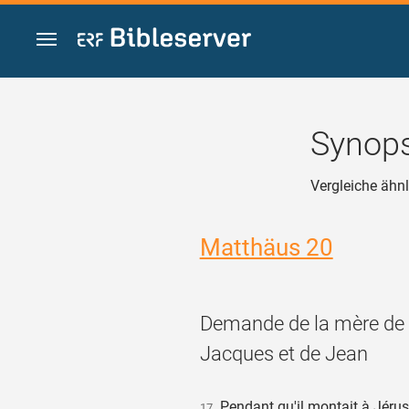
Zum Inhalt springen
Synops
Vergleiche ähnl
Matthäus 20
Demande de la mère de
Jacques et de Jean
Pendant qu'il montait à Jéru
17