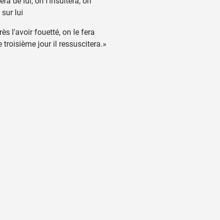
a de lui, on l'insultera, on
sur lui
ès l'avoir fouetté, on le fera
e troisième jour il ressuscitera.»