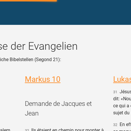
e der Evangelien
iche Bibelstellen (Segond 21):
Markus 10
Luka
Jésus 
31
dit: «No
Demande de Jacques et
ce qui a 
Jean
sujet du
En effe
32
salem,
Ils étaient en chemin pour monter à
32