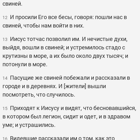
свиней.
И просили Его все бесы, говоря: пошли нас в
12
свиней, чтобы нам войти в них.
Иисус тотчас позволил им. И нечистые духи,
13
выйдя, вошли в свиней; и устремилось стадо с
крутизны в море, а их было около двух тысяч; и
потонули в море.
Пасущие же свиней побежали и рассказали в
14
городе и в деревнях. И [жители] вышли
посмотреть, что случилось.
Приходят к Иисусу и видят, что бесновавшийся,
15
в котором был легион, сидит и одет, и в здравом
уме; и устрашились.
Видевшие рассказали им о том, как это
16