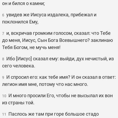
он и бился о камни;
увидев же Иисуса издалека, прибежал и
6
поклонился Ему,
и, вскричав громким голосом, сказал: что Тебе
7
до меня, Иисус, Сын Бога Всевышнего? заклинаю
Тебя Богом, не мучь меня!
Ибо [Иисус] сказал ему: выйди, дух нечистый, из
8
сего человека.
И спросил его: как тебе имя? И он сказал в ответ:
9
легион имя мне, потому что нас много.
И много просили Его, чтобы не высылал их вон
10
из страны той.
Паслось же там при горе большое стадо
11