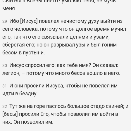
Сын Бога Всевышнего? умоляю Тебя, не мучь
меня.
Ибо [Иисус] повелел нечистому духу выйти из
29
сего человека, потому что он долгое время мучил
его, так что его связывали цепями и узами,
сберегая его; но он разрывал узы и был гоним
бесом в пустыни.
Иисус спросил его: как тебе имя? Он сказал:
30
легион, – потому что много бесов вошло в него.
И они просили Иисуса, чтобы не повелел им
31
идти в бездну.
Тут же на горе паслось большое стадо свиней; и
32
[бесы] просили Его, чтобы позволил им войти в
них. Он позволил им.