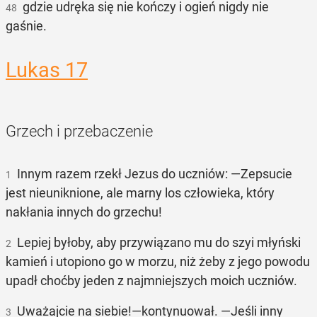
gdzie udręka się nie kończy i ogień nigdy nie
48
gaśnie.
Lukas 17
Grzech i przebaczenie
Innym razem rzekł Jezus do uczniów: —Zepsucie
1
jest nieuniknione, ale marny los człowieka, który
nakłania innych do grzechu!
Lepiej byłoby, aby przywiązano mu do szyi młyński
2
kamień i utopiono go w morzu, niż żeby z jego powodu
upadł choćby jeden z najmniejszych moich uczniów.
Uważajcie na siebie!—kontynuował. —Jeśli inny
3