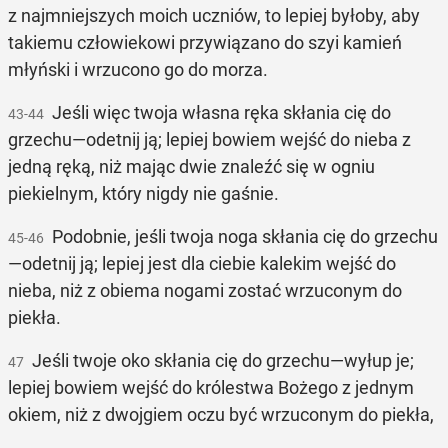
z najmniejszych moich uczniów, to lepiej byłoby, aby
takiemu człowiekowi przywiązano do szyi kamień
młyński i wrzucono go do morza.
Jeśli więc twoja własna ręka skłania cię do
43-44
grzechu—odetnij ją; lepiej bowiem wejść do nieba z
jedną ręką, niż mając dwie znaleźć się w ogniu
piekielnym, który nigdy nie gaśnie.
Podobnie, jeśli twoja noga skłania cię do grzechu
45-46
—odetnij ją; lepiej jest dla ciebie kalekim wejść do
nieba, niż z obiema nogami zostać wrzuconym do
piekła.
Jeśli twoje oko skłania cię do grzechu—wyłup je;
47
lepiej bowiem wejść do królestwa Bożego z jednym
okiem, niż z dwojgiem oczu być wrzuconym do piekła,