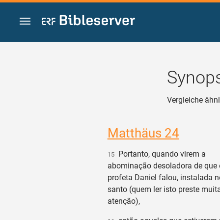
Zum Inhalt springen
Synops
Vergleiche ähnl
Matthäus 24
Portanto, quando virem a
15
abominação desoladora de que 
profeta Daniel falou, instalada n
santo (quem ler isto preste muit
atenção),