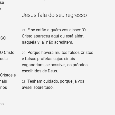
se
o
Jesus fala do seu regresso
E se então alguém vos disser: ‘O
21
Cristo apareceu aqui ou está além,
sso
naquela vila’, não acreditem.
O Cristo
Porque haverá muitos falsos Cristos
22
quela
e falsos profetas cujos sinais
enganariam, se possível, os próprios
escolhidos de Deus.
Cristos e
nais
Tenham cuidado, porque já vos
23
rios
avisei sobre tudo.
os