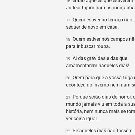
então aqueles que estiverem
16
Judeia fujam para as montanha
Quem estiver no terraço não e
17
sequer de novo em casa.
Quem estiver nos campos não
18
para ir buscar roupa.
Ai das grávidas e das que
19
amamentarem naqueles dias!
Orem para que a vossa fuga 
20
aconteça no inverno nem num s
Porque serão dias de horror,
21
mundo jamais viu em toda a su
história, nem nunca mais se tor
ver coisa igual.
Se aqueles dias não fossem
22