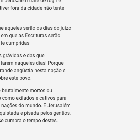
em Jerusalém trate de fugir e
iver fora da cidade não tente
 aqueles serão os dias do juízo
 em que as Escrituras serão
te cumpridas.
 grávidas e das que
arem naqueles dias! Porque
rande angústia nesta nação e
obre este povo.
 brutalmente mortos ou
 como exilados e cativos para
s nações do mundo. E Jerusalém
quistada e pisada pelos gentios,
se cumpra o tempo destes.