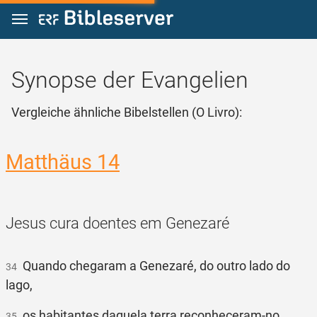
Zum Inhalt springen
Synopse der Evangelien
Vergleiche ähnliche Bibelstellen (O Livro):
Matthäus 14
Jesus cura doentes em Genezaré
Quando chegaram a Genezaré, do outro lado do
34
lago,
os habitantes daquela terra reconheceram-no,
35