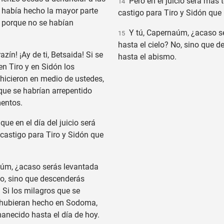
Pero en el juicio será más t
14
 había hecho la mayor parte
castigo para Tiro y Sidón que
, porque no se habían
Y tú, Capernaúm, ¿acaso s
15
hasta el cielo? No, sino que 
azín! ¡Ay de ti, Betsaida! Si se
hasta el abismo.
n Tiro y en Sidón los
hicieron en medio de ustedes,
que se habrían arrepentido
entos.
que en el día del juicio será
 castigo para Tiro y Sidón que
úm, ¿acaso serás levantada
No, sino que descenderás
 Si los milagros que se
e hubieran hecho en Sodoma,
anecido hasta el día de hoy.