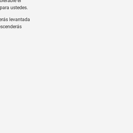
olerable el
 para ustedes.
erás levantada
descenderás