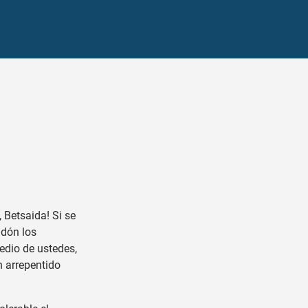
, Betsaida! Si se
idón los
edio de ustedes,
n arrepentido