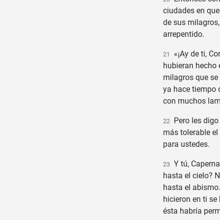
ciudades en que
de sus milagros
arrepentido.
«¡Ay de ti, Cor
21
hubieran hecho e
milagros que se 
ya hace tiempo 
con muchos lam
Pero les digo 
22
más tolerable el
para ustedes.
Y tú, Caperna
23
hasta el cielo? 
hasta el abismo.
hicieron en ti s
ésta habría perm