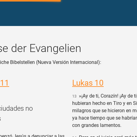
e der Evangelien
iche Bibelstellen (Nueva Versión Internacional):
 11
Lukas 10
»¡Ay de ti, Corazín! ¡Ay de ti
13
hubieran hecho en Tiro y en S
ciudades no
milagros que se hicieron en m
s
ya hace tiempo que se habría
con grandes lamentos.
nzó Jesús a denunciar a las