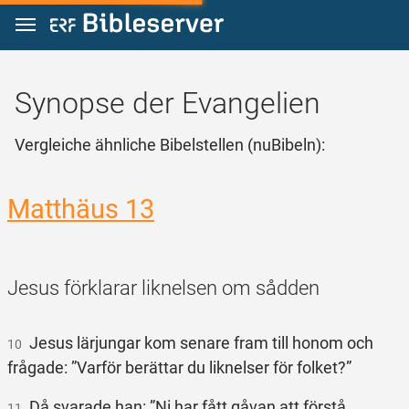
Zum Inhalt springen
Synopse der Evangelien
Vergleiche ähnliche Bibelstellen (nuBibeln):
Matthäus 13
Jesus förklarar liknelsen om sådden
Jesus lärjungar kom senare fram till honom och
10
frågade: ”Varför berättar du liknelser för folket?”
Då svarade han: ”Ni har fått gåvan att förstå
11