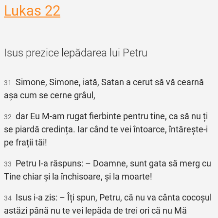
Lukas 22
Isus prezice lepădarea lui Petru
Simone, Simone, iată, Satan a cerut să vă cearnă
31
așa cum se cerne grâul,
dar Eu M‑am rugat fierbinte pentru tine, ca să nu ți
32
se piardă credința. Iar când te vei întoarce, întărește‑i
pe frații tăi!
Petru I‑a răspuns: – Doamne, sunt gata să merg cu
33
Tine chiar și la închisoare, și la moarte!
Isus i‑a zis: – Îți spun, Petru, că nu va cânta cocoșul
34
astăzi până nu te vei lepăda de trei ori că nu Mă