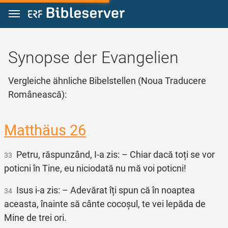
Zum Inhalt springen
Synopse der Evangelien
Vergleiche ähnliche Bibelstellen (Noua Traducere
Românească):
Matthäus 26
Petru, răspunzând, I‑a zis: – Chiar dacă toți se vor
33
poticni în Tine, eu niciodată nu mă voi poticni!
Isus i‑a zis: – Adevărat îți spun că în noaptea
34
aceasta, înainte să cânte cocoșul, te vei lepăda de
Mine de trei ori.