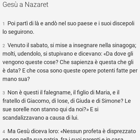
Gesù a Nazaret
Poi partì di là e andò nel suo paese e i suoi discepoli
1
lo seguirono.
Venuto il sabato, si mise a insegnare nella sinagoga;
2
molti, udendolo, si stupivano e dicevano: «Da dove gli
vengono queste cose? Che sapienza è questa che gli
è data? E che cosa sono queste opere potenti fatte per
mano sua?
Non è questi il falegname, il figlio di Maria, e il
3
fratello di Giacomo, di Iose, di Giuda e di Simone? Le
sue sorelle non stanno qui da noi?» E si
scandalizzavano a causa di lui.
Ma Gesù diceva loro: «Nessun profeta è disprezzato
4
se non nella sua patria, fra i suoi parenti e in casa