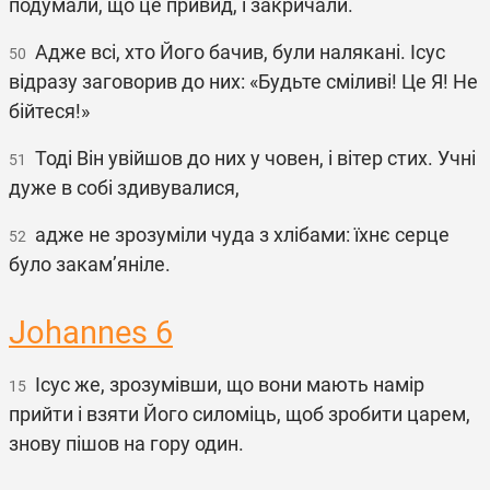
подумали, що це привид, і закричали.
Адже всі, хто Його бачив, були налякані. Ісус
50
відразу заговорив до них: «Будьте сміливі! Це Я! Не
бійтеся!»
Тоді Він увійшов до них у човен, і вітер стих. Учні
51
дуже в собі здивувалися,
адже не зрозуміли чуда з хлібами: їхнє серце
52
було закам’яніле.
Johannes 6
Ісус же, зрозумівши, що вони мають намір
15
прийти і взяти Його силоміць, щоб зробити царем,
знову пішов на гору один.