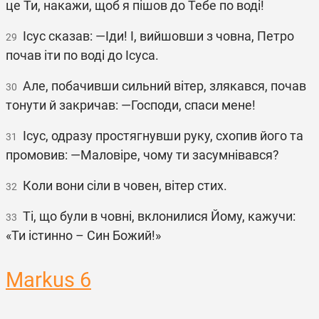
це Ти, накажи, щоб я пішов до Тебе по воді!
Ісус сказав: ―Іди! І, вийшовши з човна, Петро
29
почав іти по воді до Ісуса.
Але, побачивши сильний вітер, злякався, почав
30
тонути й закричав: ―Господи, спаси мене!
Ісус, одразу простягнувши руку, схопив його та
31
промовив: ―Маловіре, чому ти засумнівався?
Коли вони сіли в човен, вітер стих.
32
Ті, що були в човні, вклонилися Йому, кажучи:
33
«Ти істинно – Син Божий!»
Markus 6