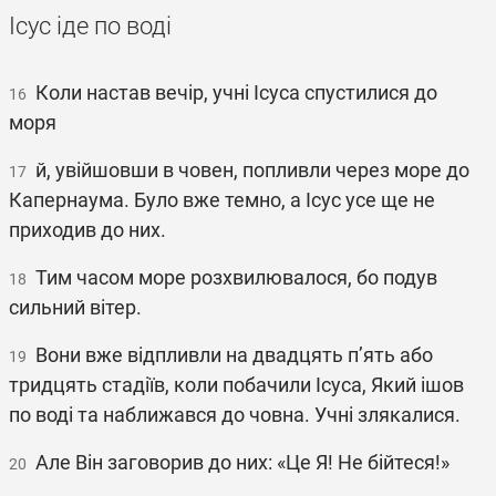
Ісус іде по воді
Коли настав вечір, учні Ісуса спустилися до
16
моря
й, увійшовши в човен, попливли через море до
17
Капернаума. Було вже темно, а Ісус усе ще не
приходив до них.
Тим часом море розхвилювалося, бо подув
18
сильний вітер.
Вони вже відпливли на двадцять п’ять або
19
тридцять стадіїв, коли побачили Ісуса, Який ішов
по воді та наближався до човна. Учні злякалися.
Але Він заговорив до них: «Це Я! Не бійтеся!»
20