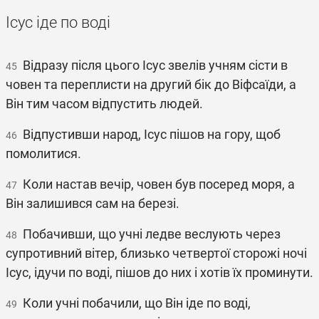
Ісус іде по воді
Відразу після цього Ісус звелів учням сісти в
45
човен та переплисти на другий бік до Віфсаїди, а
Він тим часом відпустить людей.
Відпустивши народ, Ісус пішов на гору, щоб
46
помолитися.
Коли настав вечір, човен був посеред моря, а
47
Він залишився сам на березі.
Побачивши, що учні ледве веслують через
48
супротивний вітер, близько четвертої сторожі ночі
Ісус, ідучи по воді, пішов до них і хотів їх проминути.
Коли учні побачили, що Він іде по воді,
49