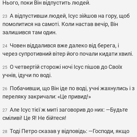
Нього, поки Він відпустить людей.
А відпустивши людей, Ісус зійшов на гору, щоб
23
помолитися на самоті. Коли настав вечір, Він
залишився там один.
Човен віддалився вже далеко від берега, і
24
через супротивний вітер його почали кидати хвилі.
О четвертій сторожі ночі Ісус пішов до Своїх
25
учнів, ідучи по воді.
Побачивши, що Він іде по воді, учні жахнулись і з
26
переляку закричали: «Це привид!»
Але Ісус тієї ж миті заговорив до них: ―Будьте
27
сміливі! Це Я! Не бійтеся!
Тоді Петро сказав у відповідь: ―Господи, якщо
28