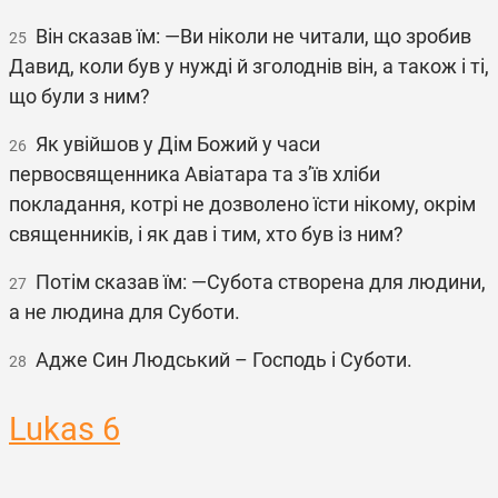
Він сказав їм: ―Ви ніколи не читали, що зробив
25
Давид, коли був у нужді й зголоднів він, а також і ті,
що були з ним?
Як увійшов у Дім Божий у часи
26
первосвященника Авіатара та з’їв хліби
покладання, котрі не дозволено їсти нікому, окрім
священників, і як дав і тим, хто був із ним?
Потім сказав їм: ―Субота створена для людини,
27
а не людина для Суботи.
Адже Син Людський – Господь і Суботи.
28
Lukas 6