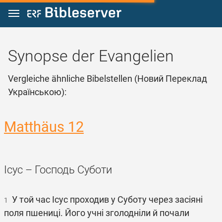
Zum Inhalt springen
Synopse der Evangelien
Vergleiche ähnliche Bibelstellen (Новий Переклад
Українською):
Matthäus 12
Ісус – Господь Суботи
У той час Ісус проходив у Суботу через засіяні
1
поля пшениці. Його учні зголодніли й почали