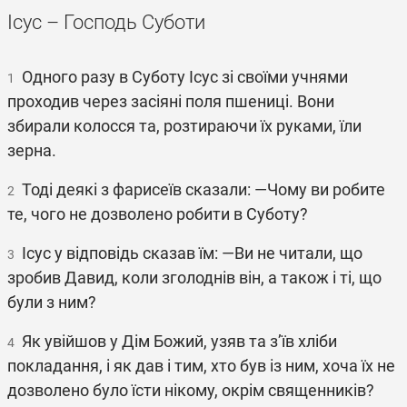
Ісус – Господь Суботи
Одного разу в Суботу Ісус зі своїми учнями
1
проходив через засіяні поля пшениці. Вони
збирали колосся та, розтираючи їх руками, їли
зерна.
Тоді деякі з фарисеїв сказали: ―Чому ви робите
2
те, чого не дозволено робити в Суботу?
Ісус у відповідь сказав їм: ―Ви не читали, що
3
зробив Давид, коли зголоднів він, а також і ті, що
були з ним?
Як увійшов у Дім Божий, узяв та з’їв хліби
4
покладання, і як дав і тим, хто був із ним, хоча їх не
дозволено було їсти нікому, окрім священників?