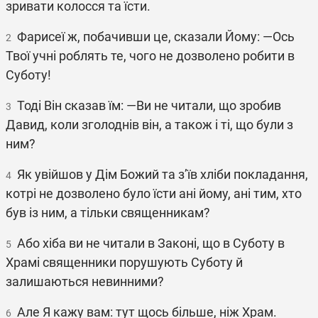
зривати колосся та їсти.
Фарисеї ж, побачивши це, сказали Йому: ―Ось
2
Твої учні роблять те, чого не дозволено робити в
Суботу!
Тоді Він сказав їм: ―Ви не читали, що зробив
3
Давид, коли зголоднів він, а також і ті, що були з
ним?
Як увійшов у Дім Божий та з’їв хліби покладання,
4
котрі не дозволено було їсти ані йому, ані тим, хто
був із ним, а тільки священникам?
Або хіба ви не читали в Законі, що в Суботу в
5
Храмі священники порушують Суботу й
залишаються невинними?
Але Я кажу вам: тут щось більше, ніж Храм.
6