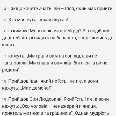
І якщо хочете знати, він – Ілля, який має прийти.
14
Хто має вуха, нехай слухає!
15
Із ким же Мені порівняти цей рід? Він подібний
16
до дітей, котрі сидять на базарі та, звертаючись до
інших,
кажуть: „Ми грали вам на сопілці, а ви не
17
танцювали. Ми співали вам жалібні пісні, а ви не
ридали“.
Прийшов Іван, який не їсть і не п’є, а вони
18
кажуть: „Має демона!“
Прийшов Син Людський, Який їсть і п’є, а вони
19
кажуть: „Ось чоловік – ненажера й п’яниця,
приятель митників та грішників“. Однак мудрість