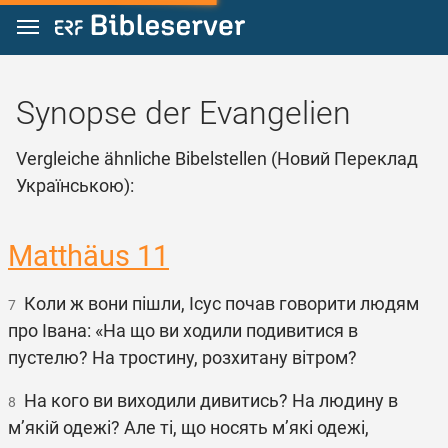
Zum Inhalt springen
Synopse der Evangelien
Vergleiche ähnliche Bibelstellen (Новий Переклад
Українською):
Matthäus 11
Коли ж вони пішли, Ісус почав говорити людям
7
про Івана: «На що ви ходили подивитися в
пустелю? На тростину, розхитану вітром?
На кого ви виходили дивитись? На людину в
8
м’якій одежі? Але ті, що носять м’які одежі,