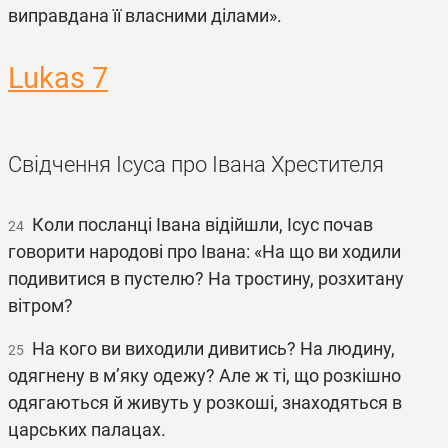
виправдана її власними ділами».
Lukas 7
Свідчення Ісуса про Івана Хрестителя
Коли посланці Івана відійшли, Ісус почав
24
говорити народові про Івана: «На що ви ходили
подивитися в пустелю? На тростину, розхитану
вітром?
На кого ви виходили дивитись? На людину,
25
одягнену в м’яку одежу? Але ж ті, що розкішно
одягаються й живуть у розкоші, знаходяться в
царських палацах.