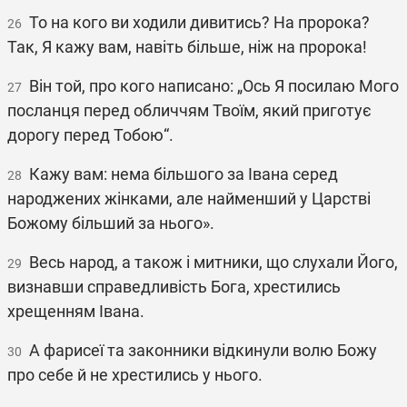
То на кого ви ходили дивитись? На пророка?
26
Так, Я кажу вам, навіть більше, ніж на пророка!
Він той, про кого написано: „Ось Я посилаю Мого
27
посланця перед обличчям Твоїм, який приготує
дорогу перед Тобою“.
Кажу вам: нема більшого за Івана серед
28
народжених жінками, але найменший у Царстві
Божому більший за нього».
Весь народ, а також і митники, що слухали Його,
29
визнавши справедливість Бога, хрестились
хрещенням Івана.
А фарисеї та законники відкинули волю Божу
30
про себе й не хрестились у нього.