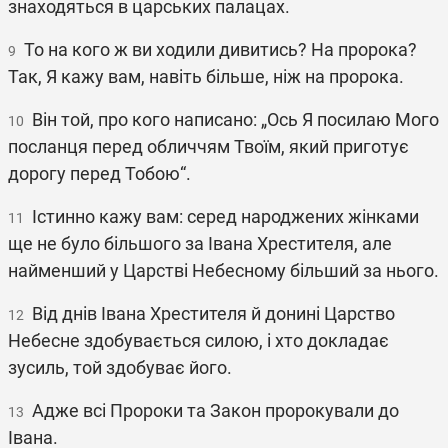
знаходяться в царських палацах.
То на кого ж ви ходили дивитись? На пророка?
9
Так, Я кажу вам, навіть більше, ніж на пророка.
Він той, про кого написано: „Ось Я посилаю Мого
10
посланця перед обличчям Твоїм, який приготує
дорогу перед Тобою“.
Істинно кажу вам: серед народжених жінками
11
ще не було більшого за Івана Хрестителя, але
найменший у Царстві Небесному більший за нього.
Від днів Івана Хрестителя й донині Царство
12
Небесне здобувається силою, і хто докладає
зусиль, той здобуває його.
Адже всі Пророки та Закон пророкували до
13
Івана.