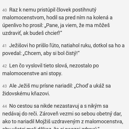
Raz k nemu pristúpil človek postihnutý
40
malomocenstvom, hodil sa pred ním na kolená a
úpenlivo ho prosil: „Pane, ja viem, že ma môžeš
uzdraviť, ak budeš chcieť!“
Ježišovi ho prišlo ľúto, natiahol ruku, dotkol sa ho a
41
povedal: „Chcem, aby si bol čistý!“
Len čo vyslovil tieto slová, nezostalo po
42
malomocenstve ani stopy.
Ale Ježiš mu prísne nariadil: „Choď a ukáž sa
43
židovskému kňazovi.
No cestou sa nikde nezastavuj a s nikým sa
44
nedávaj do reči. Zároveň vezmi so sebou obetný dar,
ako to nariadil Mojžiš uzdraveným z malomocenstva,