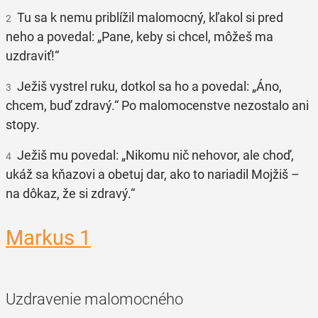
Tu sa k nemu priblížil malomocný, kľakol si pred
2
neho a povedal: „Pane, keby si chcel, môžeš ma
uzdraviť!“
Ježiš vystrel ruku, dotkol sa ho a povedal: „Áno,
3
chcem, buď zdravý.“ Po malomocenstve nezostalo ani
stopy.
Ježiš mu povedal: „Nikomu nič nehovor, ale choď,
4
ukáž sa kňazovi a obetuj dar, ako to nariadil Mojžiš –
na dôkaz, že si zdravý.“
Markus 1
Uzdravenie malomocného