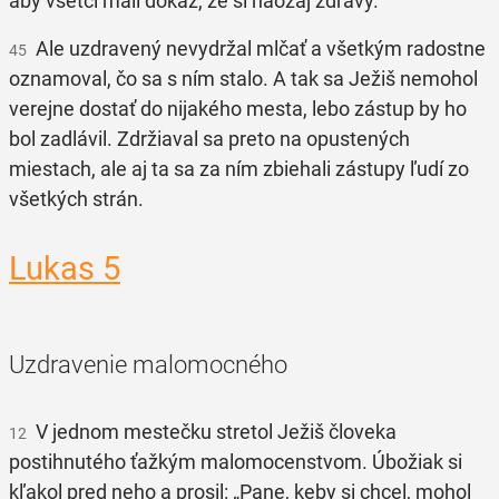
aby všetci mali dôkaz, že si naozaj zdravý.“
Ale uzdravený nevydržal mlčať a všetkým radostne
45
oznamoval, čo sa s ním stalo. A tak sa Ježiš nemohol
verejne dostať do nijakého mesta, lebo zástup by ho
bol zadlávil. Zdržiaval sa preto na opustených
miestach, ale aj ta sa za ním zbiehali zástupy ľudí zo
všetkých strán.
Lukas 5
Uzdravenie malomocného
V jednom mestečku stretol Ježiš človeka
12
postihnutého ťažkým malomocenstvom. Úbožiak si
kľakol pred neho a prosil: „Pane, keby si chcel, mohol