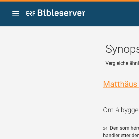
Zum Inhalt springen
Synops
Vergleiche ähnl
Matthäus
Om å bygge 
Den som høre
24
handler etter den