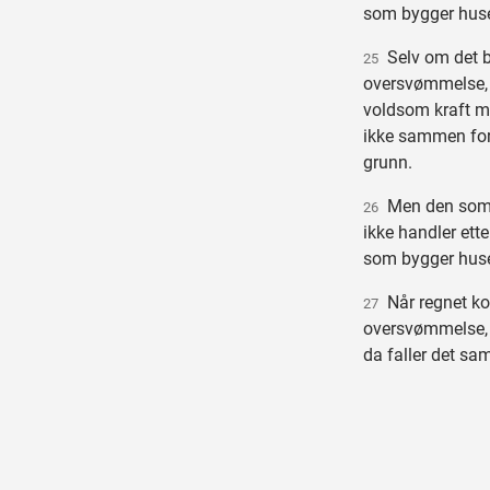
som bygger huset 
Selv om det b
25
oversvømmelse,
voldsom kraft mo
ikke sammen ford
grunn.
Men den som 
26
ikke handler ette
som bygger huset
Når regnet ko
27
oversvømmelse, 
da faller det sa