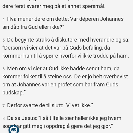
dere først svarer meg på et annet spørsmål.
Hva mener dere om dette: Var døperen Johannes
4
sin dåp fra Gud eller ikke?”
De begynte straks å diskutere med hverandre og sa:
5
”Dersom vi sier at det var på Guds befaling, da
kommer han til å spørre hvorfor vi ikke trodde på ham.
Men om vi sier at Gud ikke hadde sendt ham, da
6
kommer folket til å steine oss. De er jo helt overbevist
om at Johannes var en profet som bar fram Guds
budskap.”
Derfor svarte de til slutt: ”Vi vet ikke.”
7
Da sa Jesus: ”I så tilfelle sier heller ikke jeg hvem
8
som har gitt meg i oppdrag å gjøre det jeg gjør.”