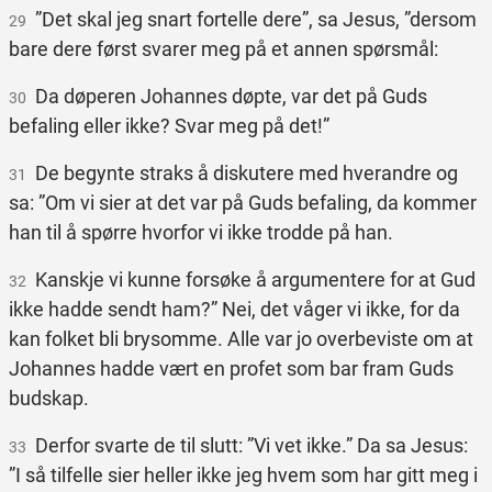
”Det skal jeg snart fortelle dere”, sa Jesus, ”dersom
29
bare dere først svarer meg på et annen spørsmål:
Da døperen Johannes døpte, var det på Guds
30
befaling eller ikke? Svar meg på det!”
De begynte straks å diskutere med hverandre og
31
sa: ”Om vi sier at det var på Guds befaling, da kommer
han til å spørre hvorfor vi ikke trodde på han.
Kanskje vi kunne forsøke å argumentere for at Gud
32
ikke hadde sendt ham?” Nei, det våger vi ikke, for da
kan folket bli brysomme. Alle var jo overbeviste om at
Johannes hadde vært en profet som bar fram Guds
budskap.
Derfor svarte de til slutt: ”Vi vet ikke.” Da sa Jesus:
33
”I så tilfelle sier heller ikke jeg hvem som har gitt meg i