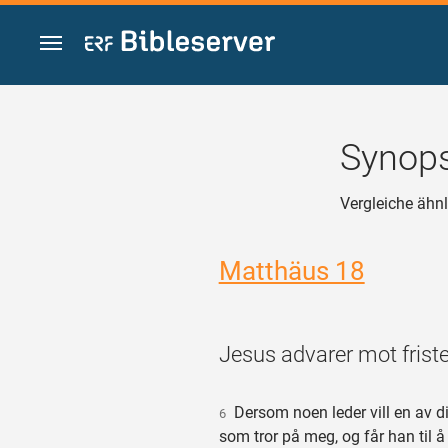
Zum Inhalt springen
Synops
Vergleiche ähnl
Matthäus 18
Jesus advarer mot friste
Dersom noen leder vill en av 
6
som tror på meg, og får han til å