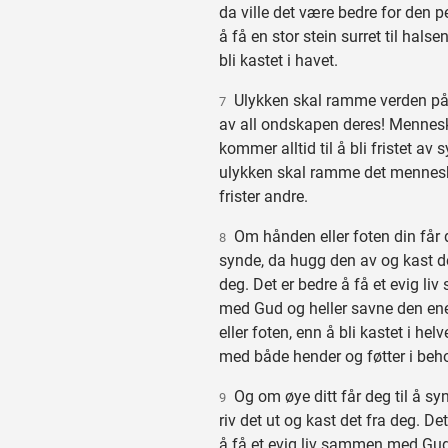
da ville det være bedre for den 
å få en stor stein surret til halse
bli kastet i havet.
Ulykken skal ramme verden på
7
av all ondskapen deres! Mennes
kommer alltid til å bli fristet av
ulykken skal ramme det menne
frister andre.
Om hånden eller foten din får d
8
synde, da hugg den av og kast d
deg. Det er bedre å få et evig l
med Gud og heller savne den en
eller foten, enn å bli kastet i helv
med både hender og føtter i beho
Og om øye ditt får deg til å sy
9
riv det ut og kast det fra deg. De
å få et evig liv sammen med Gu