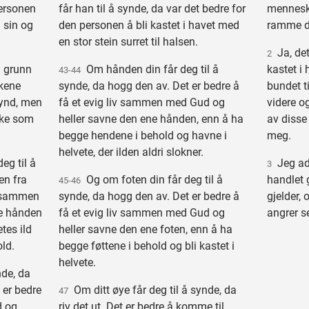
personen
får han til å synde, da var det bedre for
menneske
n sin og
den personen å bli kastet i havet med
ramme de
en stor stein surret til halsen.
Ja, det
2
 grunn
Om hånden din får deg til å
kastet i
43-44
kene
synde, da hogg den av. Det er bedre å
bundet ti
 synd, men
få et evig liv sammen med Gud og
videre og
ske som
heller savne den ene hånden, enn å ha
av disse 
begge hendene i behold og havne i
meg.
helvete, der ilden aldri slokner.
eg til å
Jeg adv
3
en fra
Og om foten din får deg til å
handlet g
45-46
iv sammen
synde, da hogg den av. Det er bedre å
gjelder,
e hånden
få et evig liv sammen med Gud og
angrer s
etes ild
heller savne den ene foten, enn å ha
ld.
begge føttene i behold og bli kastet i
helvete.
nde, da
t er bedre
Om ditt øye får deg til å synde, da
47
d og
riv det ut. Det er bedre å komme til