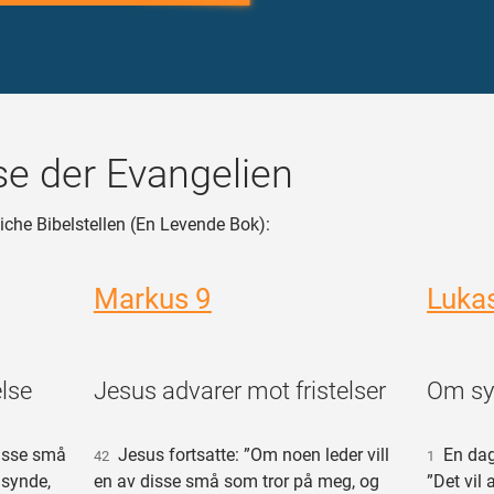
e der Evangelien
iche Bibelstellen (En Levende Bok):
Markus 9
Luka
lse
Jesus advarer mot fristelser
Om syn
disse små
Jesus fortsatte: ”Om noen leder vill
En dag 
42
1
 synde,
en av disse små som tror på meg, og
”Det vil 