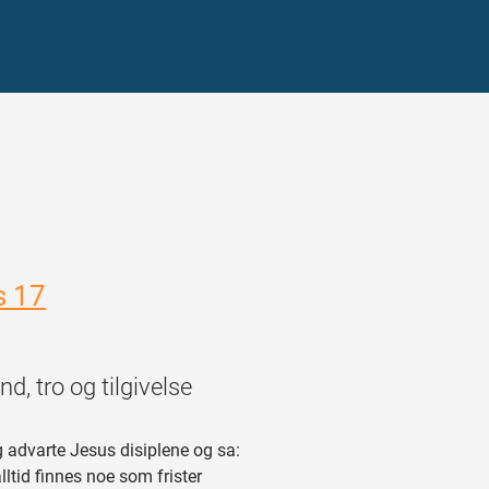
s 17
d, tro og tilgivelse
advarte Jesus disiplene og sa:
alltid finnes noe som frister