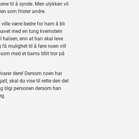
ne til å synde. Men ulykken vil
n som frister andre.
 ville være bedre for ham å bli
 havet med en tung kvernstein
l halsen, enn at han skal leve
 få mulighet til å føre noen vill
som med et barns tillit tror på
arer dere! Dersom noen har
alt, skal du vise til rette den det
 og tilgi personen dersom han
eg.