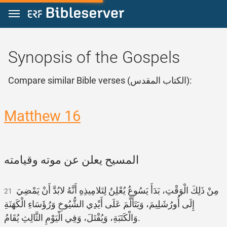
Jump to content
Synopsis of the Gospels
Compare similar Bible verses (الكتاب المقدس):
Matthew 16
المسيح يعلن عن موته وقيامته
مِنْ ذَلِكَ الْوَقْتِ، بَدَأَ يَسُوعُ يُعْلِنُ لِتَلامِيذِهِ أَنَّهُ لابُدَّ أَنْ يَمْضِيَ
21
إِلَى أُورُشَلِيمَ، وَيَتَأَلَّمَ عَلَى أَيْدِي الشُّيُوخِ وَرُؤَسَاءِ الْكَهَنَةِ
وَالْكَتَبَةِ، وَيُقْتَلَ، وَفِي الْيَوْمِ الثَّالِثِ يُقَامُ.