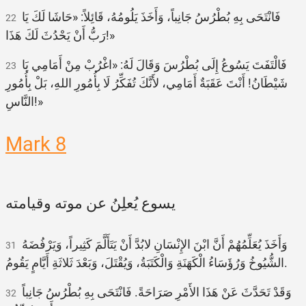
فَانْتَحَى بِهِ بُطْرُسُ جَانِباً، وَأَخَذَ يَلُومُهُ، قَائِلاً: «حَاشَا لَكَ يَا
22
رَبُّ أَنْ يَحْدُثَ لَكَ هَذَا!»
فَالْتَفَتَ يَسُوعُ إِلَى بُطْرُسَ وَقَالَ لَهُ: «اغْرُبْ مِنْ أَمَامِي يَا
23
شَيْطَانُ! أَنْتَ عَقَبَةٌ أَمَامِي، لأَنَّكَ تُفَكِّرُ لَا بِأُمُورِ اللهِ، بَلْ بِأُمُورِ
النَّاسِ!»
Mark 8
يسوع يُعلِنُ عن موته وقيامته
وَأَخَذَ يُعَلِّمُهُمْ أَنَّ ابْنَ الإِنْسَانِ لابُدَّ أَنْ يَتَأَلَّمَ كَثِيراً، وَيَرْفُضَهُ
31
الشُّيُوخُ وَرُؤَسَاءُ الْكَهَنَةِ وَالْكَتَبَةُ، وَيُقْتَلَ، وَبَعْدَ ثَلاثَةِ أَيَّامٍ يَقُومُ.
وَقَدْ تَحَدَّثَ عَنْ هَذَا الأَمْرِ صَرَاحَةً. فَانْتَحَى بِهِ بُطْرُسُ جَانِباً
32