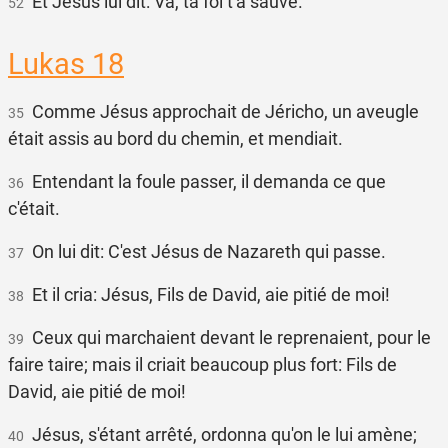
Et Jésus lui dit: Va, ta foi t'a sauvé.
52
Lukas 18
Comme Jésus approchait de Jéricho, un aveugle
35
était assis au bord du chemin, et mendiait.
Entendant la foule passer, il demanda ce que
36
c'était.
On lui dit: C'est Jésus de Nazareth qui passe.
37
Et il cria: Jésus, Fils de David, aie pitié de moi!
38
Ceux qui marchaient devant le reprenaient, pour le
39
faire taire; mais il criait beaucoup plus fort: Fils de
David, aie pitié de moi!
Jésus, s'étant arrêté, ordonna qu'on le lui amène;
40