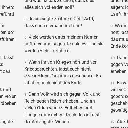
und was ist das Zeichen, dass dies
unter m
 ihnen:
alles sich vollenden soll?
sagen: Ic
eführt!
Lauft ih
Jesus sagte zu ihnen: Gebt Acht,
5
em
dass euch niemand irreführt!
Wenn i
9
bin der
hört, la
Viele werden unter meinem Namen
6
reführen.
das muss
auftreten und sagen: Ich bin es! Und sie
Ende kom
werden viele irreführen.
, lasst
Dann s
10
Wenn ihr von Kriegen hört und von
7
ss
gegen Vo
Kriegsgerüchten, lasst euch nicht
t das
erheben.
erschrecken! Das muss geschehen. Es
ist aber noch nicht das Ende.
Es wir
11
k und
vielen O
Denn Volk wird sich gegen Volk und
8
n vielen
geben; s
Reich gegen Reich erheben. Und an
Erdbeben
gescheh
vielen Orten wird es Erdbeben und
gewaltig
Hungersnöte geben. Doch das ist erst
ang der
der Anfang der Wehen.
Aber b
12