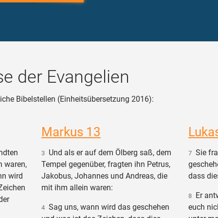
e der Evangelien
iche Bibelstellen (Einheitsübersetzung 2016):
Markus 13
Luka
ndten
Und als er auf dem Ölberg saß, dem
Sie fra
3
7
in waren,
Tempel gegenüber, fragten ihn Petrus,
geschehe
nn wird
Jakobus, Johannes und Andreas, die
dass die
Zeichen
mit ihm allein waren:
Er antw
8
der
Sag uns, wann wird das geschehen
euch nic
4