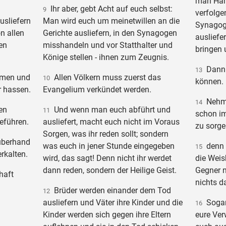
man Han
Ihr aber, gebt Acht auf euch selbst:
9
verfolge
sliefern
Man wird euch um meinetwillen an die
Synagog
n allen
Gerichte ausliefern, in den Synagogen
ausliefe
en
misshandeln und vor Statthalter und
bringen
Könige stellen - ihnen zum Zeugnis.
Dann w
13
mmen und
Allen Völkern muss zuerst das
10
können.
r hassen.
Evangelium verkündet werden.
Nehmt 
14
en
Und wenn man euch abführt und
11
schon im
reführen.
ausliefert, macht euch nicht im Voraus
zu sorge
Sorgen, was ihr reden sollt; sondern
 überhand
was euch in jener Stunde eingegeben
denn i
15
erkalten.
wird, das sagt! Denn nicht ihr werdet
die Weis
dann reden, sondern der Heilige Geist.
Gegner 
haft
nichts 
Brüder werden einander dem Tod
12
ausliefern und Väter ihre Kinder und die
Sogar 
16
Kinder werden sich gegen ihre Eltern
eure Ve