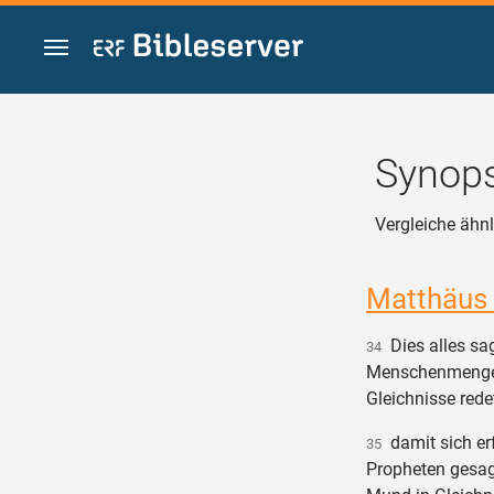
Zum Inhalt springen
Synops
Vergleiche ähnl
Matthäus
Dies alles sa
34
Menschenmenge 
Gleichnisse redet
damit sich erf
35
Propheten gesag