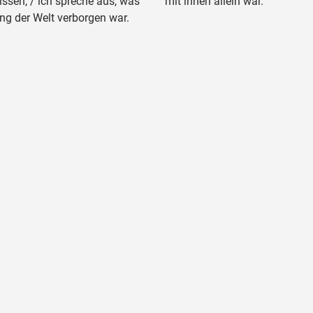
ssen, / ich spreche aus, was
mit ihnen allein war.
ng der Welt verborgen war.