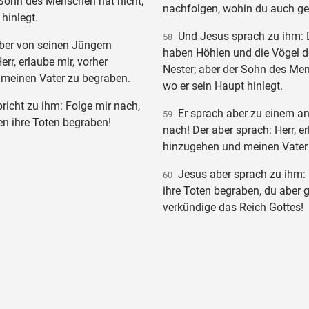
 Sohn des Menschen hat nicht,
nachfolgen, wohin du auch geh
hinlegt.
Und Jesus sprach zu ihm: 
58
ber von seinen Jüngern
haben Höhlen und die Vögel 
rr, erlaube mir, vorher
Nester; aber der Sohn des Men
meinen Vater zu begraben.
wo er sein Haupt hinlegt.
icht zu ihm: Folge mir nach,
Er sprach aber zu einem an
59
en ihre Toten begraben!
nach! Der aber sprach: Herr, er
hinzugehen und meinen Vater
Jesus aber sprach zu ihm: 
60
ihre Toten begraben, du aber 
verkündige das Reich Gottes!