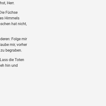
st, Herr.
Die Füchse
des Himmels
schen hat nicht,
deren: Folge mir
laube mir, vorher
 zu begraben.
Lass die Toten
geh hin und