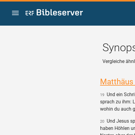
Zum Inhalt springen
Synops
Vergleiche ähnli
Matthäus
Und ein Schri
19
sprach zu ihm: Le
wohin du auch g
Und Jesus spr
20
haben Höhlen u