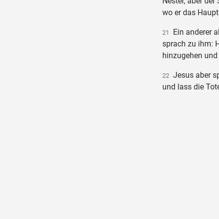
Nester, aber der
wo er das Haupt 
Ein anderer a
21
sprach zu ihm: He
hinzugehen und 
Jesus aber spr
22
und lass die Tot