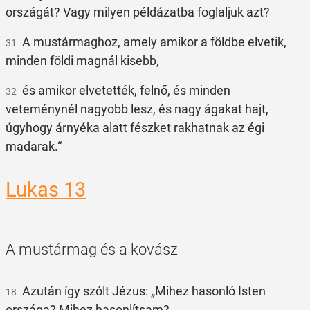
országát? Vagy milyen példázatba foglaljuk azt?
A mustármaghoz, amely amikor a földbe elvetik,
31
minden földi magnál kisebb,
és amikor elvetették, felnő, és minden
32
veteménynél nagyobb lesz, és nagy ágakat hajt,
úgyhogy árnyéka alatt fészket rakhatnak az égi
madarak.“
Lukas 13
A mustármag és a kovász
Azután így szólt Jézus: „Mihez hasonló Isten
18
országa? Mihez hasonlítsam?