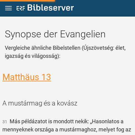
Zum Inhalt springen
Synopse der Evangelien
Vergleiche ähnliche Bibelstellen (Újszövetség: élet,
igazság és világosság):
Matthäus 13
A mustármag és a kovász
Más példázatot is mondott nekik: „Hasonlatos a
31
mennyeknek országa a mustármaghoz, melyet fog az