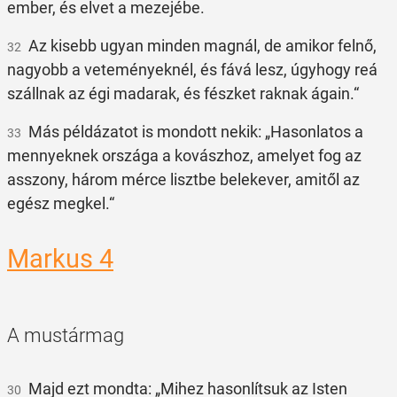
ember, és elvet a mezejébe.
Az kisebb ugyan minden magnál, de amikor felnő,
32
nagyobb a veteményeknél, és fává lesz, úgyhogy reá
szállnak az égi madarak, és fészket raknak ágain.“
Más példázatot is mondott nekik: „Hasonlatos a
33
mennyeknek országa a kovászhoz, amelyet fog az
asszony, három mérce lisztbe belekever, amitől az
egész megkel.“
Markus 4
A mustármag
Majd ezt mondta: „Mihez hasonlítsuk az Isten
30