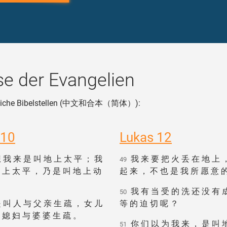
e der Evangelien
hnliche Bibelstellen (中文和合本（简体）):
 10
Lukas 12
 我 来 是 叫 地 上 太 平 ； 我
我 来 要 把 火 丢 在 地 上 
49
 上 太 平 ， 乃 是 叫 地 上 动
起 来 ， 不 也 是 我 所 愿 意 
我 有 当 受 的 洗 还 没 有 
50
 叫 人 与 父 亲 生 疏 ， 女 儿
等 的 迫 切 呢 ？
 媳 妇 与 婆 婆 生 疏 。
你 们 以 为 我 来 ， 是 叫 
51