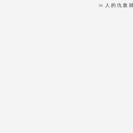
人 的 仇 敌 就
36