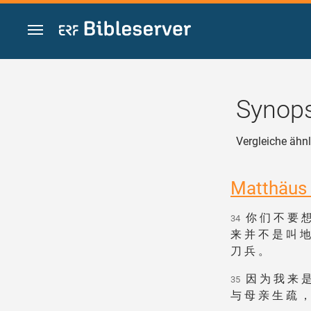
Zum Inhalt springen
Synops
Vergleiche ä
Matthäus
你 们 不 要 想
34
来 并 不 是 叫 地
刀 兵 。
因 为 我 来 是
35
与 母 亲 生 疏 ，