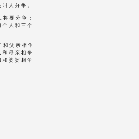
是 叫 人 分 争 。
人 将 要 分 争 ：
两 个 人 和 三 个
子 和 父 亲 相 争
儿 和 母 亲 相 争
妇 和 婆 婆 相 争