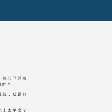
， 倘 若 已 经 着
的 麽 ？
成 就 ， 我 是 何
地 上 太 平 麽 ？