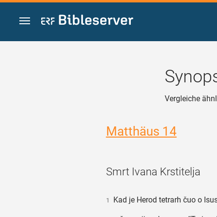
Zum Inhalt springen
Synops
Vergleiche ähnl
Matthäus 14
Smrt Ivana Krstitelja
Kad je Herod tetrarh čuo o Isus
1