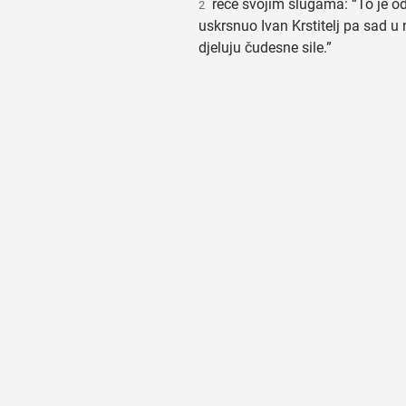
reče svojim slugama: “To je od
2
uskrsnuo Ivan Krstitelj pa sad u
djeluju čudesne sile.”