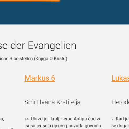
e der Evangelien
iche Bibelstellen (Knjiga O Kristu):
Markus 6
Luka
Smrt Ivana Krstitelja
Herod
u,
Ubrzo je i kralj Herod Antipa čuo za
Kad je 
14
7
Isusa jer se o njemu posvuda govorilo.
se događ