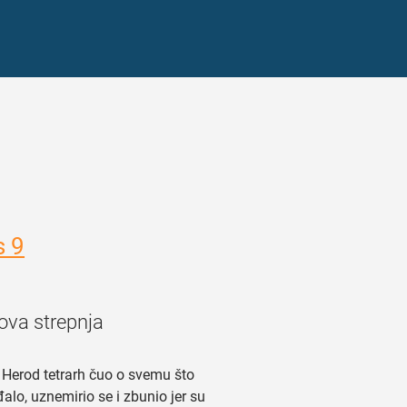
s 9
ova strepnja
Herod tetrarh čuo o svemu što
alo, uznemirio se i zbunio jer su