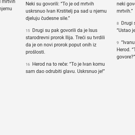
 mrtvih
Neki su govorili: “To je od mrtvih
neki gov
 njemu
uskrsnuo Ivan Krstitelj pa sad u njemu
mrtvih.”
djeluju čudesne sile.”
Drugi su
8
Drugi su pak govorili da je Isus
“Ustao j
15
starodrevni prorok Ilija. Treći su tvrdili
“Ivanu 
9
da je on novi prorok poput onih iz
Herod. “
prošlosti.
govore?” 
Herod na to reče: “To je Ivan komu
16
sam dao odrubiti glavu. Uskrsnuo je!”