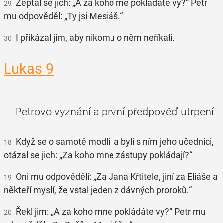
Zeptal se jich: „A za koho mě pokládáte vy?“ Petr
29
mu odpověděl: „Ty jsi Mesiáš.“
I přikázal jim, aby nikomu o něm neříkali.
30
Lukas 9
— Petrovo vyznání a první předpověď utrpení
Když se o samotě modlil a byli s ním jeho učedníci,
18
otázal se jich: „Za koho mne zástupy pokládají?“
Oni mu odpověděli: „Za Jana Křtitele, jiní za Eliáše a
19
někteří myslí, že vstal jeden z dávných proroků.“
Řekl jim: „A za koho mne pokládáte vy?“ Petr mu
20