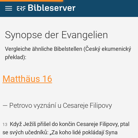
Zum Inhalt springen
Synopse der Evangelien
Vergleiche ähnliche Bibelstellen (Český ekumenický
překlad):
Matthäus 16
— Petrovo vyznání u Cesareje Filipovy
Když Ježíš přišel do končin Cesareje Filipovy, ptal
13
se svých učedníků: „Za koho lidé pokládají Syna