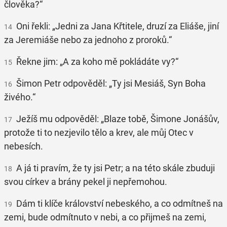
člověka?“
Oni řekli: „Jedni za Jana Křtitele, druzí za Eliáše, jiní
14
za Jeremiáše nebo za jednoho z proroků.“
Řekne jim: „A za koho mě pokládáte vy?“
15
Šimon Petr odpověděl: „Ty jsi Mesiáš, Syn Boha
16
živého.“
Ježíš mu odpověděl: „Blaze tobě, Šimone Jonášův,
17
protože ti to nezjevilo tělo a krev, ale můj Otec v
nebesích.
A já ti pravím, že ty jsi Petr; a na této skále zbuduji
18
svou církev a brány pekel ji nepřemohou.
Dám ti klíče království nebeského, a co odmítneš na
19
zemi, bude odmítnuto v nebi, a co přijmeš na zemi,