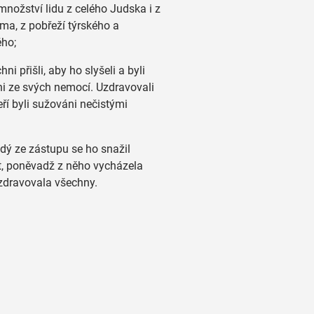
 množství lidu z celého Judska i z
ma, z pobřeží týrského a
ého;
hni přišli, aby ho slyšeli a byli
i ze svých nemocí. Uzdravovali
kteří byli sužováni nečistými
ý ze zástupu se ho snažil
, poněvadž z něho vycházela
zdravovala všechny.