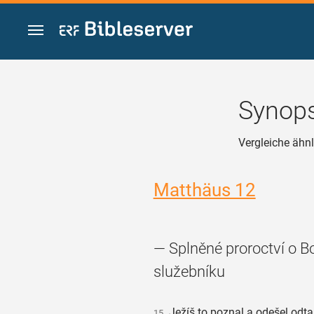
Zum Inhalt springen
Synops
Vergleiche ähnl
Matthäus 12
— Splněné proroctví o 
služebníku
Ježíš to poznal a odešel odt
15