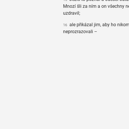
Mnozí šli za ním a on všechny 
uzdravil;
ale přikázal jim, aby ho niko
16
neprozrazovali –