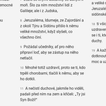
a veliké
nemocné
moři. Šlo za ním množství lidí z
Jeruzalé
Galileje; ale i z Judska,
sidónsk
mu
Jeruzaléma, Idumeje, ze Zajordání a
8
ti všic
18
z okolí Týru a Sidónu přišlo k němu
uzdraven
veliké množství, když slyšeli, co
se i ti, 
všechno činí.
duchy.
Požádal učedníky, ať pro něho
9
A každ
19
připraví loď, aby se zástup na něho
dotknout
netlačil.
moc a u
Mnohé totiž uzdravil, proto se ti, kdo
10
trpěli chorobami, tlačili k němu, aby se
ho dotkli.
A nečistí duchové, jakmile ho viděli,
11
padali před ním na zem a křičeli: „Ty jsi
Syn Boží!“