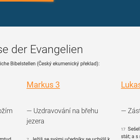
e der Evangelien
iche Bibelstellen (Český ekumenický překlad):
Markus 3
Luka
Božím
— Uzdravování na břehu
— Zás
jezera
Sešel 
17
stát; a 
amtud.
Ježíš se svými učedníky se uchýlil k
7