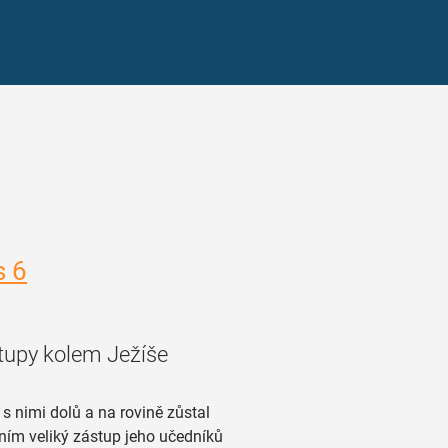
s 6
tupy kolem Ježíše
s nimi dolů a na rovině zůstal
s ním veliký zástup jeho učedníků