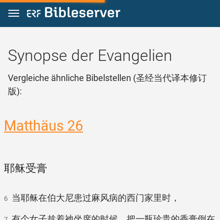
Zum Inhalt springen
Synopse der Evangelien
Vergleiche ähnliche Bibelstellen (圣经当代译本修订
版):
Matthäus 26
耶稣受膏
当耶稣在伯大尼患过麻风病的西门家里时，
6
有个女子趁着祂坐席的时候，把一瓶珍贵的香膏倒在
7