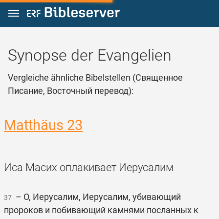
Zum Inhalt springen
Synopse der Evangelien
Vergleiche ähnliche Bibelstellen (Священное
Писание, Восточный перевод):
Matthäus 23
Иса Масих оплакивает Иерусалим
– О, Иерусалим, Иерусалим, убивающий
37
пророков и побивающий камнями посланных к