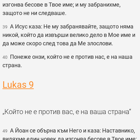
изгонва бесове в Твое име; и му забранихме,
защото не ни следваше.
А Исус каза: Не му забранявайте, защото няма
39
никой, който да извърши велико дело в Мое име и
да може скоро след това да Ме злослови.
Понеже онзи, който не е против нас, е на наша
40
страна.
Lukas 9
„Който не е против вас, е на ваша страна“
А Йоан се обърна към Него и каза: Наставнико,
49
видяхме един човек да изгонва бесове в Твое име;