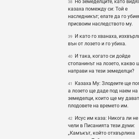
Но земеделците, като видях
38
казаха помежду си: Той е
наследникът; елате да го убие
присвоим наследството му.
И като го хванаха, изхвърл
39
вън от лозето и го убиха.
И така, когато си дойде
40
стопанинът на лозето, какво 
направи на тези земеделци?
Казаха Му: Злодеите ще пог
41
а лозето ще даде под наем на
земеделци, които ще му дава
плодовете на времето им.
Исус им каза: Никога ли не 
42
чели в Писанията тези думи:
„Камъкът, който отхвърлиха