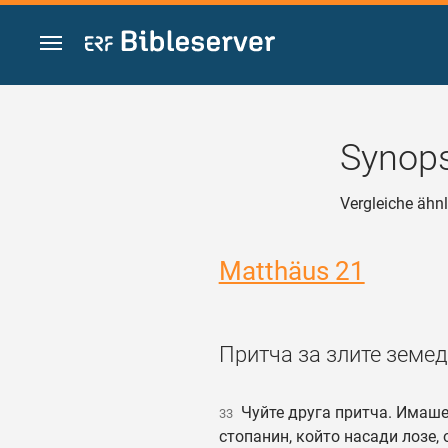
Zum Inhalt springen
Synops
Vergleiche ähn
Matthäus 21
Притча за злите земе
Чуйте друга притча. Имаше
33
стопанин, който насади лозе,