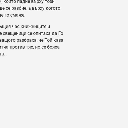
, който падне върху този
ще се разбие, а върху когото
ще го смаже.
ъщия час книжниците и
е свещеници се опитаха да Го
 защото разбраха, че Той каза
итча против тях, но се бояха
да.