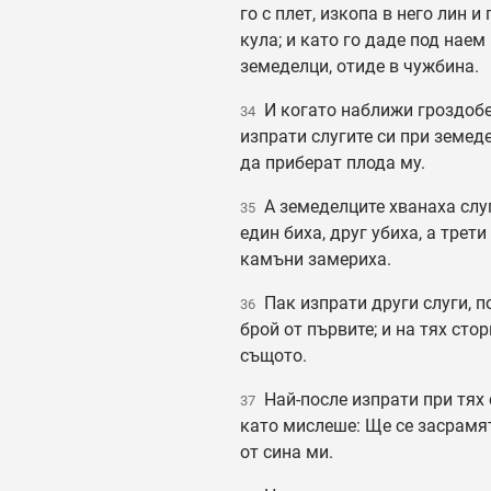
го с плет, изкопа в него лин и
кула; и като го даде под наем
земеделци, отиде в чужбина.
И когато наближи гроздобе
34
изпрати слугите си при земед
да приберат плода му.
А земеделците хванаха слуг
35
един биха, друг убиха, а трети
камъни замериха.
Пак изпрати други слуги, п
36
брой от първите; и на тях сто
същото.
Най-после изпрати при тях 
37
като мислеше: Ще се засрамя
от сина ми.