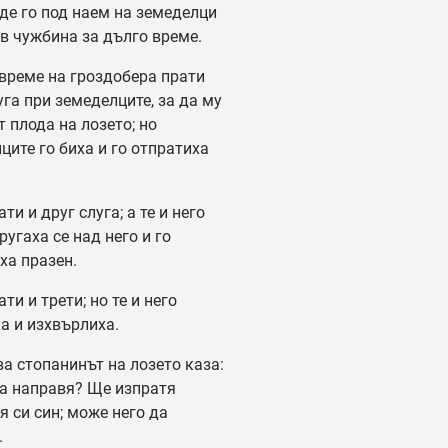
аде го под наем на земеделци
 в чужбина за дълго време.
време на гроздобера прати
уга при земеделците, за да му
т плода на лозето; но
ците го биха и го отпратиха
и и друг слуга; а те и него
ругаха се над него и го
ха празен.
и и трети; но те и него
а и изхвърлиха.
а стопанинът на лозето каза:
а направя? Ще изпратя
 си син; може него да
.