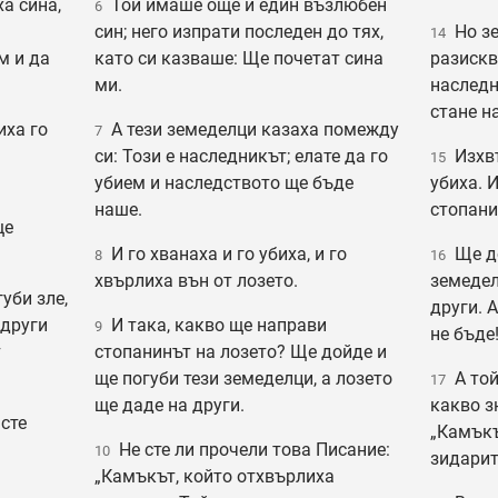
а сина,
Той имаше още и един възлюбен
6
син; него изпрати последен до тях,
Но зе
14
м и да
като си казваше: Ще почетат сина
разискв
ми.
наследн
стане н
иха го
А тези земеделци казаха помежду
7
си: Този е наследникът; елате да го
Изхвъ
15
убием и наследството ще бъде
убиха. 
наше.
стопани
ще
И го хванаха и го убиха, и го
Ще до
8
16
хвърлиха вън от лозето.
земедел
уби зле,
други. 
 други
И така, какво ще направи
9
не бъде
т
стопанинът на лозето? Ще дойде и
ще погуби тези земеделци, а лозето
А той
17
ще даде на други.
какво з
сте
„Камъкъ
Не сте ли прочели това Писание:
10
зидарит
„Камъкът, който отхвърлиха