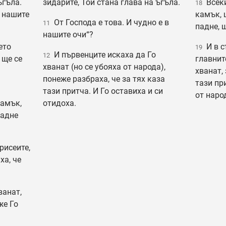
ъгъла.
зидарите, Той стана глава на ъгъла.
Всеки
18
в нашите
камък, 
От Господа е това. И чудно е в
11
падне, 
нашите очи“?
ето
И в с
19
И първенците искаха да Го
12
 ще се
главнит
хванат (но се убояха от народа),
хванат,
понеже разбраха, че за тях каза
тази пр
тази притча. И Го оставиха и си
от наро
камък,
отидоха.
падне
рисеите,
ха, че
ванат,
же Го