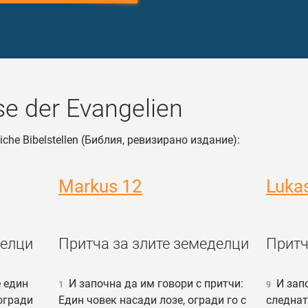
e der Evangelien
liche Bibelstellen (Библия, ревизирано издание):
Markus 12
Luka
делци
Притча за злите земеделци
Притч
 един
И започна да им говори с притчи:
И запо
1
9
 огради
Един човек насади лозе, огради го с
следнат