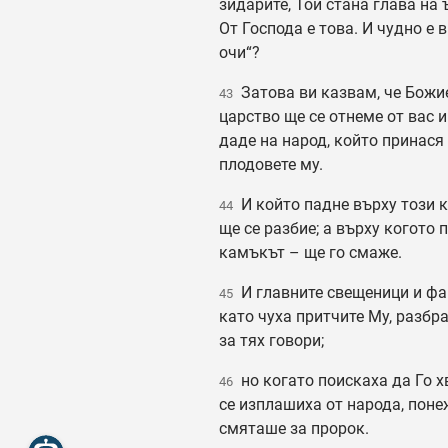
зидарите, Той стана глава на 
От Господа е това. И чудно е 
очи“?
Затова ви казвам, че Божи
43
царство ще се отнеме от вас и
даде на народ, който принася
плодовете му.
И който падне върху този 
44
ще се разбие; а върху когото 
камъкът – ще го смаже.
И главните свещеници и фа
45
като чуха притчите Му, разбра
за тях говори;
но когато поискаха да Го х
46
се изплашиха от народа, поне
смяташе за пророк.