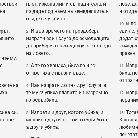
 построи
плет, изкопа лин и съгради кула, и
лозе, д
 на
го даде под наем на земеделците, и
и отиде
отиде в чужбина.
И по 
10
рът,
И във времето на гроздобера
един сл
2
елците
изпрати един слуга до земеделците
дадат о
да прибере от земеделците от плода
земедел
на лозето.
празен.
ите му,
 с
А те го хванаха, биха го и го
Изпрат
3
11
отпратиха с празни ръце.
биха, по
отпрати
овече на
Пак изпрати до тях друг слуга; а
4
риха
те му счупиха главата и безсрамно
Изпрат
12
го оскърбиха.
нараних
сина си,
Изпрати и друг, когото убиха; и
Тогав
5
13
т поне
мнозина други, от които едни биха,
Какво д
а други убиха.
любимия
почетат