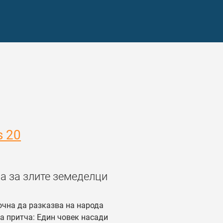
s 20
а за злите земеделци
чна да разказва на народа
а притча: Един човек насади