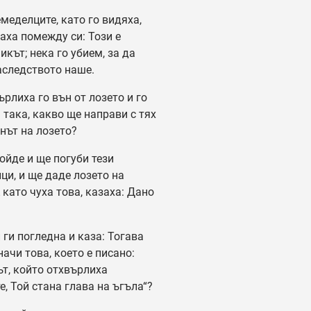
меделците, като го видяха,
аха помежду си: Този е
икът; нека го убием, за да
аследството наше.
рлиха го вън от лозето и го
И така, какво ще направи с тях
нът на лозето?
йде и ще погуби тези
ци, и ще даде лозето на
А като чуха това, казаха: Дано
!
 ги погледна и каза: Тогава
начи това, което е писано:
т, който отхвърлиха
е, Той стана глава на ъгъла“?