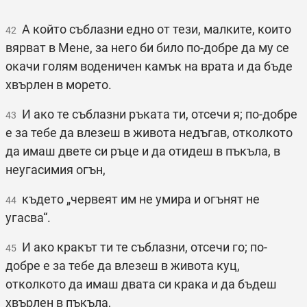
А който съблазни едно от тези, малките, които
42
вярват в Мене, за него би било по-добре да му се
окачи голям воденичен камък на врата и да бъде
хвърлен в морето.
И ако те съблазни ръката ти, отсечи я; по-добре
43
е за тебе да влезеш в живота недъгав, отколкото
да имаш двете си ръце и да отидеш в пъкъла, в
неугасимия огън,
където „червеят им не умира и огънят не
44
угасва“.
И ако кракът ти те съблазни, отсечи го; по-
45
добре е за тебе да влезеш в живота куц,
отколкото да имаш двата си крака и да бъдеш
хвърлен в пъкъла,