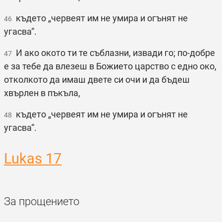
където „червеят им не умира и огънят не
46
угасва“.
И ако окото ти те съблазни, извади го; по-добре
47
е за тебе да влезеш в Божието царство с едно око,
отколкото да имаш двете си очи и да бъдеш
хвърлен в пъкъла,
където „червеят им не умира и огънят не
48
угасва“.
Lukas 17
За прощението