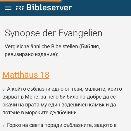
Zum Inhalt springen
Synopse der Evangelien
Vergleiche ähnliche Bibelstellen (Библия,
ревизирано издание):
Matthäus 18
А който съблазни едно от тези, малките, които
6
вярват в Мене, за него би било по-добре да се
окачи на врата му един воденичен камък и да
потъне в морските дълбочини.
Горко на света поради съблазните, защото е
7