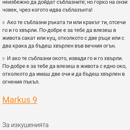
неизбежно да дойдат съблазните; но горко на онзи
човек, чрез когото идва съблазънта!
Ако те съблазни ръката ти или кракът ти, отсечи
8
го и го хвърли. По-добре е за тебе да влезеш в
живота сакат или куц, отколкото с две ръце или с
два крака да бъдеш хвърлен във вечния огън.
И ако те съблазни окото, извади го и го хвърли.
9
По-добре е за тебе да влезеш в живота с едно око,
отколкото да имаш две очи и да бъдеш хвърлен в
огнения пъкъл.
Markus 9
За изкушенията