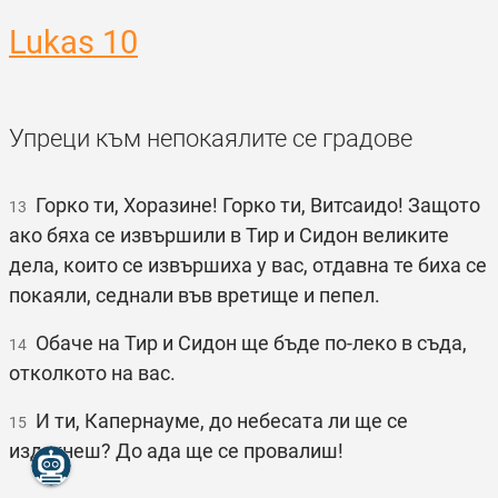
Lukas 10
Упреци към непокаялите се градове
Горко ти, Хоразине! Горко ти, Витсаидо! Защото
13
ако бяха се извършили в Тир и Сидон великите
дела, които се извършиха у вас, отдавна те биха се
покаяли, седнали във вретище и пепел.
Обаче на Тир и Сидон ще бъде по-леко в съда,
14
отколкото на вас.
И ти, Капернауме, до небесата ли ще се
15
издигнеш? До ада ще се провалиш!