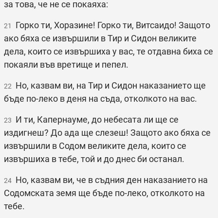
за това, че не се покаяха:
Горко ти, Хоразине! Горко ти, Витсаидо! Защото
21
ако бяха се извършили в Тир и Сидон великите
дела, които се извършиха у вас, те отдавна биха се
покаяли във вретище и пепел.
Но, казвам ви, на Тир и Сидон наказанието ще
22
бъде по-леко в деня на съда, отколкото на вас.
И ти, Капернауме, до небесата ли ще се
23
издигнеш? До ада ще слезеш! Защото ако бяха се
извършили в Содом великите дела, които се
извършиха в тебе, той и до днес би останал.
Но, казвам ви, че в съдния ден наказанието на
24
Содомската земя ще бъде по-леко, отколкото на
тебе.