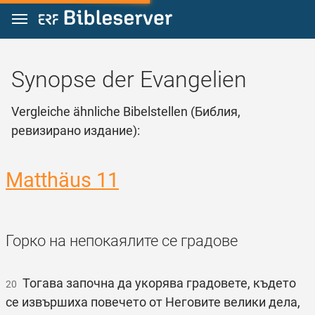
Zum Inhalt springen
Synopse der Evangelien
Vergleiche ähnliche Bibelstellen (Библия,
ревизирано издание):
Matthäus 11
Горко на непокаялите се градове
Тогава започна да укорява градовете, където
20
се извършиха повечето от Неговите велики дела,