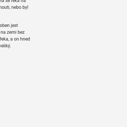
la se řeka na
outi, nebo byl
oben jest
j na zemi bez
 řeka, a on hned
eliký.