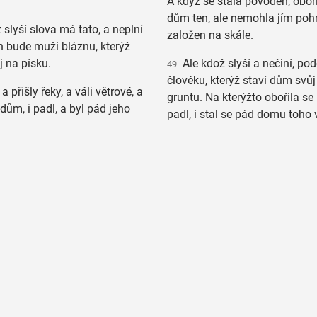
A když se stala povodeň, oboři
dům ten, ale nemohla jím pohn
slyší slova má tato, a neplní
založen na skále.
n bude muži bláznu, kterýž
 na písku.
Ale kdož slyší a nečiní, pod
49
člověku, kterýž staví dům svů
a přišly řeky, a váli větrové, a
gruntu. Na kterýžto obořila se
 dům, i padl, a byl pád jeho
padl, i stal se pád domu toho v