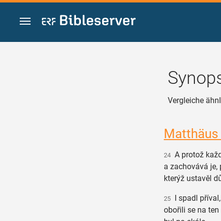
Zum Inhalt springen
Synops
Vergleiche ähnli
Matthäus
A protož každ
24
a zachovává je
kterýž ustavěl d
I spadl příval, 
25
obořili se na te