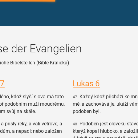
e der Evangelien
che Bibelstellen (Bible Kralická):
 7
Lukas 6
ého, kdož slyší slova má tato
Každý kdož přichází ke mně,
47
, připodobním muži moudrému,
mé, a zachovává je, ukáži vá
ům svůj na skále.
podoben byl.
a přišly řeky, a váli větrové, a
Podoben jest člověku stav
48
n dům, a nepadl; nebo založen
kterýž kopal hluboko, a založil