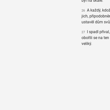
byl na skále.
A každý, kdož 
26
jich, připodobně
ustavěl dům svůj
I spadl příval, 
27
obořili se na ten
veliký.