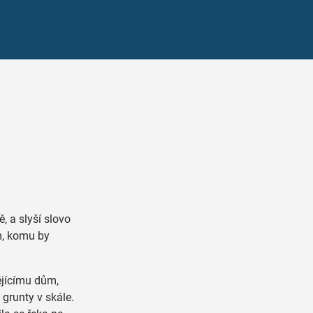
 a slyší slovo
m, komu by
ějícímu dům,
 grunty v skále.