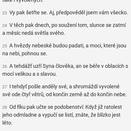
Vy pak šetřte se. Aj, předpověděl jsem vám všecko.
23
V těch pak dnech, po soužení tom, slunce se zatmí
24
a měsíc nedá světla svého.
A hvězdy nebeské budou padati, a moci, které jsou
25
na nebi, pohnou se.
A tehdážť uzří Syna člověka, an se béře v oblacích s
26
mocí velikou a s slavou.
I tehdyť pošle anděly své, a shromáždí vyvolené
27
své ode čtyř větrů, od končin země až do končin nebe.
Od fíku pak učte se podobenství: Když již ratolest
28
jeho odmladne a vypučí se listí, znáte, že blízko jest
léto.