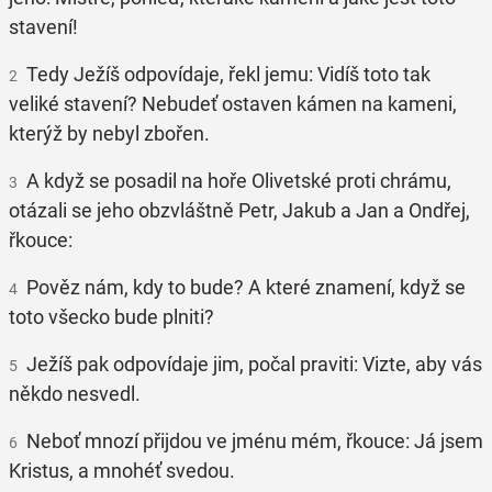
stavení!
Tedy Ježíš odpovídaje, řekl jemu: Vidíš toto tak
2
veliké stavení? Nebudeť ostaven kámen na kameni,
kterýž by nebyl zbořen.
A když se posadil na hoře Olivetské proti chrámu,
3
otázali se jeho obzvláštně Petr, Jakub a Jan a Ondřej,
řkouce:
Pověz nám, kdy to bude? A které znamení, když se
4
toto všecko bude plniti?
Ježíš pak odpovídaje jim, počal praviti: Vizte, aby vás
5
někdo nesvedl.
Neboť mnozí přijdou ve jménu mém, řkouce: Já jsem
6
Kristus, a mnohéť svedou.