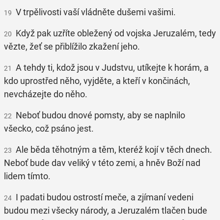
V trpělivosti vaší vládněte dušemi vašimi.
19
Když pak uzříte obležený od vojska Jeruzalém, tedy
20
vězte, žeť se přiblížilo zkažení jeho.
A tehdy ti, kdož jsou v Judstvu, utíkejte k horám, a
21
kdo uprostřed něho, vyjděte, a kteří v končinách,
nevcházejte do něho.
Neboť budou dnové pomsty, aby se naplnilo
22
všecko, což psáno jest.
Ale běda těhotným a těm, kteréž kojí v těch dnech.
23
Neboť bude dav veliký v této zemi, a hněv Boží nad
lidem tímto.
I padati budou ostrostí meče, a zjímaní vedeni
24
budou mezi všecky národy, a Jeruzalém tlačen bude