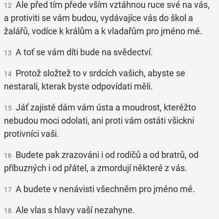
Ale před tím přede vším vztáhnou ruce své na vás,
12
a protiviti se vám budou, vydávajíce vás do škol a
žalářů, vodíce k králům a k vladařům pro jméno mé.
A toť se vám díti bude na svědectví.
13
Protož složtež to v srdcích vašich, abyste se
14
nestarali, kterak byste odpovídati měli.
Jáť zajisté dám vám ústa a moudrost, kteréžto
15
nebudou moci odolati, ani proti vám ostáti všickni
protivníci vaši.
Budete pak zrazováni i od rodičů a od bratrů, od
16
příbuzných i od přátel, a zmordují některé z vás.
A budete v nenávisti všechněm pro jméno mé.
17
Ale vlas s hlavy vaší nezahyne.
18