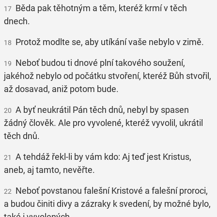
Běda pak těhotným a těm, kteréž krmí v těch
17
dnech.
Protož modlte se, aby utíkání vaše nebylo v zimě.
18
Neboť budou ti dnové plní takového soužení,
19
jakéhož nebylo od počátku stvoření, kteréž Bůh stvořil,
až dosavad, aniž potom bude.
A byť neukrátil Pán těch dnů, nebyl by spasen
20
žádný člověk. Ale pro vyvolené, kteréž vyvolil, ukrátil
těch dnů.
A tehdáž řekl-li by vám kdo: Aj teď jest Kristus,
21
aneb, aj tamto, nevěřte.
Neboť povstanou falešní Kristové a falešní proroci,
22
a budou činiti divy a zázraky k svedení, by možné bylo,
také i vyvolených.