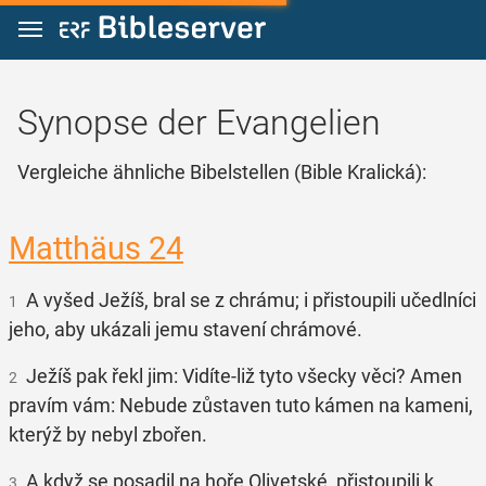
Zum Inhalt springen
Synopse der Evangelien
Vergleiche ähnliche Bibelstellen (Bible Kralická):
Matthäus 24
A vyšed Ježíš, bral se z chrámu; i přistoupili učedlníci
1
jeho, aby ukázali jemu stavení chrámové.
Ježíš pak řekl jim: Vidíte-liž tyto všecky věci? Amen
2
pravím vám: Nebude zůstaven tuto kámen na kameni,
kterýž by nebyl zbořen.
A když se posadil na hoře Olivetské, přistoupili k
3