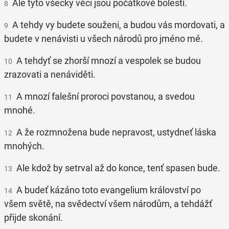
Ale tyto všecky věci jsou počátkové bolestí.
8
A tehdy vy budete souženi, a budou vás mordovati, a
9
budete v nenávisti u všech národů pro jméno mé.
A tehdyť se zhorší mnozí a vespolek se budou
10
zrazovati a nenáviděti.
A mnozí falešní proroci povstanou, a svedou
11
mnohé.
A že rozmnožena bude nepravost, ustydneť láska
12
mnohých.
Ale kdož by setrval až do konce, tenť spasen bude.
13
A budeť kázáno toto evangelium království po
14
všem světě, na svědectví všem národům, a tehdážť
přijde skonání.