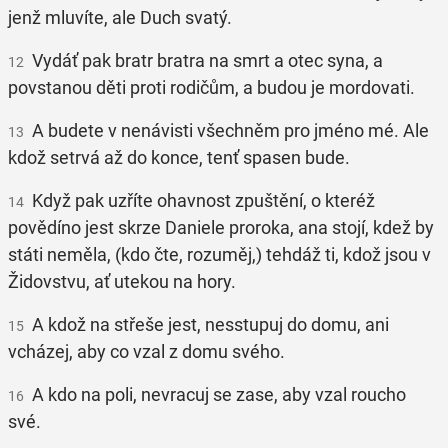
jenž mluvíte, ale Duch svatý.
Vydáť pak bratr bratra na smrt a otec syna, a
12
povstanou děti proti rodičům, a budou je mordovati.
A budete v nenávisti všechněm pro jméno mé. Ale
13
kdož setrvá až do konce, tenť spasen bude.
Když pak uzříte ohavnost zpuštění, o kteréž
14
povědíno jest skrze Daniele proroka, ana stojí, kdež by
státi neměla, (kdo čte, rozuměj,) tehdáž ti, kdož jsou v
Židovstvu, ať utekou na hory.
A kdož na střeše jest, nesstupuj do domu, ani
15
vcházej, aby co vzal z domu svého.
A kdo na poli, nevracuj se zase, aby vzal roucho
16
své.