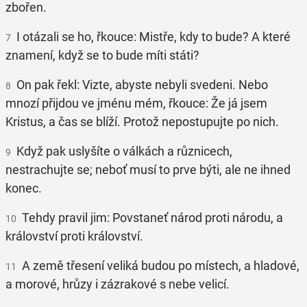
zbořen.
I otázali se ho, řkouce: Mistře, kdy to bude? A které
7
znamení, když se to bude míti státi?
On pak řekl: Vizte, abyste nebyli svedeni. Nebo
8
mnozí přijdou ve jménu mém, řkouce: Že já jsem
Kristus, a čas se blíží. Protož nepostupujte po nich.
Když pak uslyšíte o válkách a různicech,
9
nestrachujte se; neboť musí to prve býti, ale ne ihned
konec.
Tehdy pravil jim: Povstaneť národ proti národu, a
10
království proti království.
A země třesení veliká budou po místech, a hladové,
11
a morové, hrůzy i zázrakové s nebe velicí.