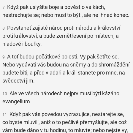
Když pak uslyšíte boje a pověst o válkách,
7
nestrachujte se; nebo musí to býti, ale ne ihned konec.
Povstaneť zajisté národ proti národu a království
8
proti království, a bude zemětřesení po místech, a
hladové i bouřky.
A toť budou počátkové bolesti. Vy pak šetřte se.
9
Nebo vydávati vás budou na sněmy a do shromáždění;
budete biti, a před vladaři a králi stanete pro mne, na
svědectví jim.
Ale ve všech národech nejprv musí býti kázáno
10
evangelium.
Když pak vás povedou vyzrazujíce, nestarejte se,
11
co byste mluvili, aniž o to pečlivě přemyšlujte, ale což
vám bude dáno v tu hodinu, to mluvte; nebo nejste vy,