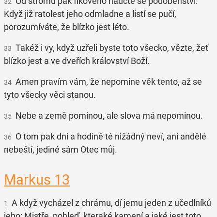
Od stromu pak fíkového naučte se podobenství:
32
Když již ratolest jeho odmladne a listí se pučí,
porozumíváte, že blízko jest léto.
Takéž i vy, když uzřeli byste toto všecko, vězte, žeť
33
blízko jest a ve dveřích království Boží.
Amen pravím vám, že nepomine věk tento, až se
34
tyto všecky věci stanou.
Nebe a země pominou, ale slova má nepominou.
35
O tom pak dni a hodině té nižádný neví, ani andělé
36
nebeští, jediné sám Otec můj.
Markus 13
A když vycházel z chrámu, dí jemu jeden z učedlníků
1
jeho: Mistře, pohleď, kteraké kamení a jaké jest toto