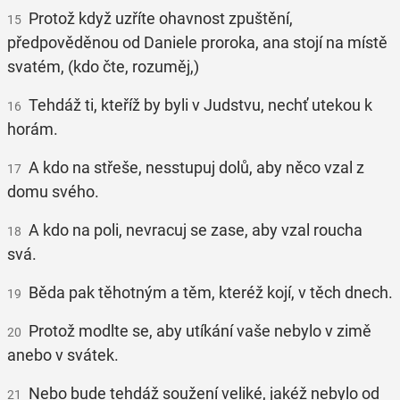
Protož když uzříte ohavnost zpuštění,
15
předpověděnou od Daniele proroka, ana stojí na místě
svatém, (kdo čte, rozuměj,)
Tehdáž ti, kteříž by byli v Judstvu, nechť utekou k
16
horám.
A kdo na střeše, nesstupuj dolů, aby něco vzal z
17
domu svého.
A kdo na poli, nevracuj se zase, aby vzal roucha
18
svá.
Běda pak těhotným a těm, kteréž kojí, v těch dnech.
19
Protož modlte se, aby utíkání vaše nebylo v zimě
20
anebo v svátek.
Nebo bude tehdáž soužení veliké, jakéž nebylo od
21