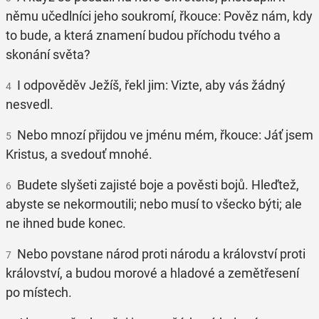
němu učedlníci jeho soukromí, řkouce: Pověz nám, kdy
to bude, a která znamení budou příchodu tvého a
skonání světa?
I odpověděv Ježíš, řekl jim: Vizte, aby vás žádný
4
nesvedl.
Nebo mnozí přijdou ve jménu mém, řkouce: Jáť jsem
5
Kristus, a svedouť mnohé.
Budete slyšeti zajisté boje a pověsti bojů. Hleďtež,
6
abyste se nekormoutili; nebo musí to všecko býti; ale
ne ihned bude konec.
Nebo povstane národ proti národu a království proti
7
království, a budou morové a hladové a zemětřesení
po místech.