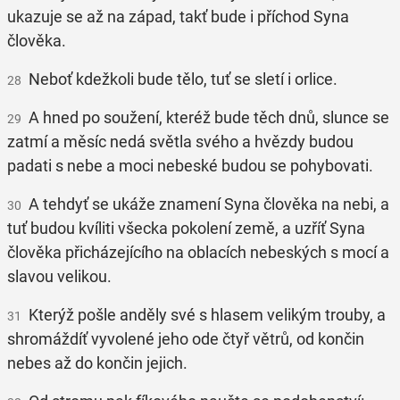
ukazuje se až na západ, takť bude i příchod Syna
člověka.
Neboť kdežkoli bude tělo, tuť se sletí i orlice.
28
A hned po soužení, kteréž bude těch dnů, slunce se
29
zatmí a měsíc nedá světla svého a hvězdy budou
padati s nebe a moci nebeské budou se pohybovati.
A tehdyť se ukáže znamení Syna člověka na nebi, a
30
tuť budou kvíliti všecka pokolení země, a uzříť Syna
člověka přicházejícího na oblacích nebeských s mocí a
slavou velikou.
Kterýž pošle anděly své s hlasem velikým trouby, a
31
shromáždíť vyvolené jeho ode čtyř větrů, od končin
nebes až do končin jejich.