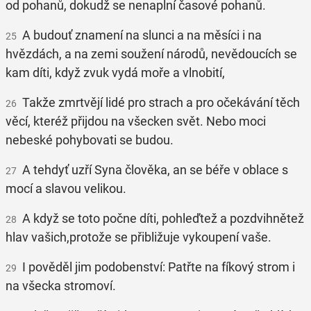
od pohanů, dokudž se nenaplní časové pohanů.
A budouť znamení na slunci a na měsíci i na
25
hvězdách, a na zemi soužení národů, nevědoucích se
kam díti, když zvuk vydá moře a vlnobití,
Takže zmrtvějí lidé pro strach a pro očekávání těch
26
věcí, kteréž přijdou na všecken svět. Nebo moci
nebeské pohybovati se budou.
A tehdyť uzří Syna člověka, an se béře v oblace s
27
mocí a slavou velikou.
A když se toto počne díti, pohleďtež a pozdvihnětež
28
hlav vašich,protože se přibližuje vykoupení vaše.
I pověděl jim podobenství: Patřte na fíkový strom i
29
na všecka stromoví.