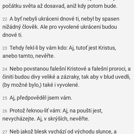
počátku světa až dosavad, aniž kdy potom bude.
A byť nebyli ukráceni dnové ti, nebyl by spasen
22
nižádný člověk. Ale pro vyvolené ukráceni budou
dnové ti.
Tehdy řekl-li by vám kdo: Aj, tutoť jest Kristus,
23
anebo tamto, nevěřte.
Nebo povstanou falešní Kristové a falešní proroci, a
24
činiti budou divy veliké a zázraky, tak aby v blud uvedli,
(by možné bylo,) také i vyvolené.
Aj, předpověděl jsem vám.
25
Protož řeknou-liť vám: Aj, na poušti jest,
26
nevycházejte. Aj, v skrýších, nevěřte.
Neb jakož blesk vychází od východu slunce, a
27