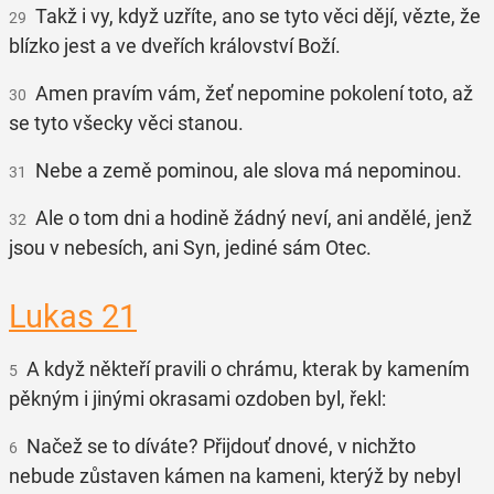
Takž i vy, když uzříte, ano se tyto věci dějí, vězte, že
29
blízko jest a ve dveřích království Boží.
Amen pravím vám, žeť nepomine pokolení toto, až
30
se tyto všecky věci stanou.
Nebe a země pominou, ale slova má nepominou.
31
Ale o tom dni a hodině žádný neví, ani andělé, jenž
32
jsou v nebesích, ani Syn, jediné sám Otec.
Lukas 21
A když někteří pravili o chrámu, kterak by kamením
5
pěkným i jinými okrasami ozdoben byl, řekl:
Načež se to díváte? Přijdouť dnové, v nichžto
6
nebude zůstaven kámen na kameni, kterýž by nebyl