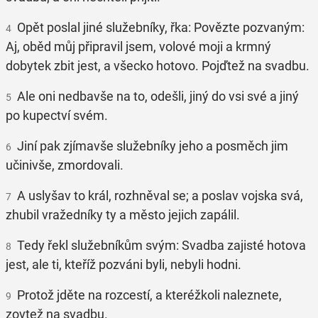
Opět poslal jiné služebníky, řka: Povězte pozvaným:
4
Aj, oběd můj připravil jsem, volové moji a krmný
dobytek zbit jest, a všecko hotovo. Pojďtež na svadbu.
Ale oni nedbavše na to, odešli, jiný do vsi své a jiný
5
po kupectví svém.
Jiní pak zjímavše služebníky jeho a posměch jim
6
učinivše, zmordovali.
A uslyšav to král, rozhněval se; a poslav vojska svá,
7
zhubil vražedníky ty a město jejich zapálil.
Tedy řekl služebníkům svým: Svadba zajisté hotova
8
jest, ale ti, kteříž pozváni byli, nebyli hodni.
Protož jděte na rozcestí, a kteréžkoli naleznete,
9
zovtež na svadbu.