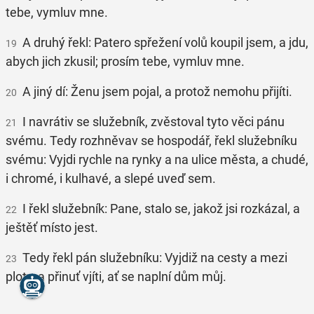
tebe, vymluv mne.
A druhý řekl: Patero spřežení volů koupil jsem, a jdu,
19
abych jich zkusil; prosím tebe, vymluv mne.
A jiný dí: Ženu jsem pojal, a protož nemohu přijíti.
20
I navrátiv se služebník, zvěstoval tyto věci pánu
21
svému. Tedy rozhněvav se hospodář, řekl služebníku
svému: Vyjdi rychle na rynky a na ulice města, a chudé,
i chromé, i kulhavé, a slepé uveď sem.
I řekl služebník: Pane, stalo se, jakož jsi rozkázal, a
22
ještěť místo jest.
Tedy řekl pán služebníku: Vyjdiž na cesty a mezi
23
ploty, a přinuť vjíti, ať se naplní dům můj.