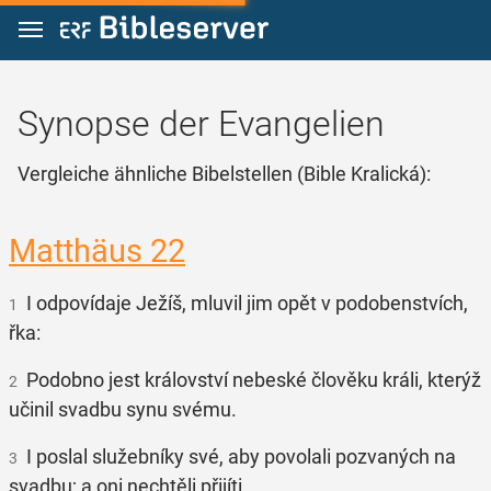
Zum Inhalt springen
Synopse der Evangelien
Vergleiche ähnliche Bibelstellen (Bible Kralická):
Matthäus 22
I odpovídaje Ježíš, mluvil jim opět v podobenstvích,
1
řka:
Podobno jest království nebeské člověku králi, kterýž
2
učinil svadbu synu svému.
I poslal služebníky své, aby povolali pozvaných na
3
svadbu; a oni nechtěli přijíti.