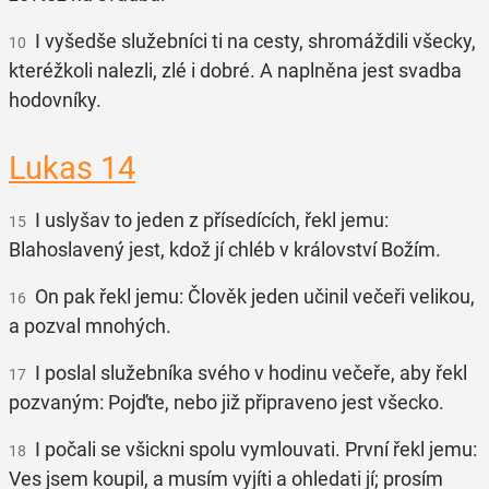
I vyšedše služebníci ti na cesty, shromáždili všecky,
10
kteréžkoli nalezli, zlé i dobré. A naplněna jest svadba
hodovníky.
Lukas 14
I uslyšav to jeden z přísedících, řekl jemu:
15
Blahoslavený jest, kdož jí chléb v království Božím.
On pak řekl jemu: Člověk jeden učinil večeři velikou,
16
a pozval mnohých.
I poslal služebníka svého v hodinu večeře, aby řekl
17
pozvaným: Pojďte, nebo již připraveno jest všecko.
I počali se všickni spolu vymlouvati. První řekl jemu:
18
Ves jsem koupil, a musím vyjíti a ohledati jí; prosím