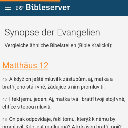
Zum Inhalt springen
Synopse der Evangelien
Vergleiche ähnliche Bibelstellen (Bible Kralická):
Matthäus 12
A když on ještě mluvil k zástupům, aj, matka a
46
bratří jeho stáli vně, žádajíce s ním promluviti.
I řekl jemu jeden: Aj, matka tvá i bratří tvoji stojí vně,
47
chtíce s tebou mluviti.
On pak odpovídaje, řekl tomu, kterýž k němu byl
48
promluvil: Kdo jest matka má? A kdo jsou bratří moji?