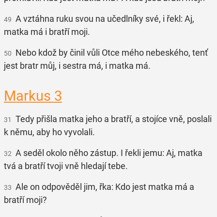
A vztáhna ruku svou na učedlníky své, i řekl: Aj,
49
matka má i bratří moji.
Nebo kdož by činil vůli Otce mého nebeského, tenť
50
jest bratr můj, i sestra má, i matka má.
Markus 3
Tedy přišla matka jeho a bratří, a stojíce vně, poslali
31
k němu, aby ho vyvolali.
A seděl okolo něho zástup. I řekli jemu: Aj, matka
32
tvá a bratří tvoji vně hledají tebe.
Ale on odpověděl jim, řka: Kdo jest matka má a
33
bratří moji?