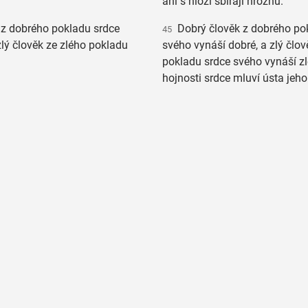
ani s hloží sbírají hroznů.
z dobrého pokladu srdce
Dobrý člověk z dobrého po
45
zlý člověk ze zlého pokladu
svého vynáší dobré, a zlý člov
pokladu srdce svého vynáší zl
hojnosti srdce mluví ústa jeho