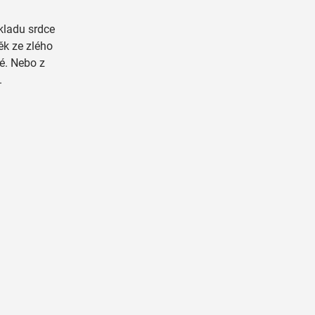
kladu srdce
ěk ze zlého
é. Nebo z
.