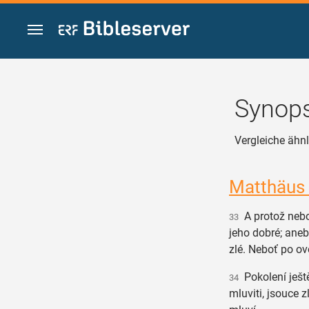
Zum Inhalt springen
Synops
Vergleiche ähnli
Matthäus
A protož nebo
33
jeho dobré; aneb
zlé. Neboť po o
Pokolení ještě
34
mluviti, jsouce z