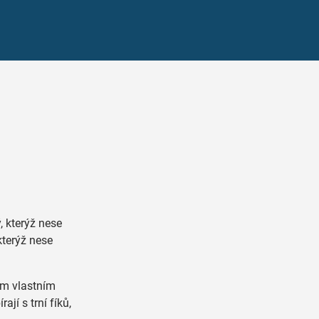
 kterýž nese
 kterýž nese
ém vlastním
jí s trní fíků,