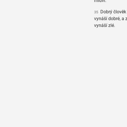
mluví.
Dobrý člověk 
35
vynáší dobré, a 
vynáší zlé.