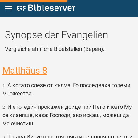
Zum Inhalt springen
Synopse der Evangelien
Vergleiche ähnliche Bibelstellen (Верен):
Matthäus 8
А когато слезе от хълма, Го последваха големи
1
множества.
И ето, един прокажен дойде при Него и като Му
2
се кланяше, каза: Господи, ако искаш, можеш да
ме очистиш.
Тогава Иисус простря ръка и се допря до него, и
3