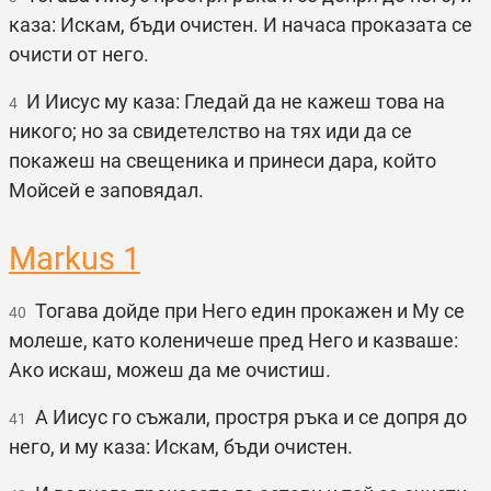
каза: Искам, бъди очистен. И начаса проказата се
очисти от него.
И Иисус му каза: Гледай да не кажеш това на
4
никого; но за свидетелство на тях иди да се
покажеш на свещеника и принеси дара, който
Мойсей е заповядал.
Markus 1
Тогава дойде при Него един прокажен и Му се
40
молеше, като коленичеше пред Него и казваше:
Ако искаш, можеш да ме очистиш.
А Иисус го съжали, простря ръка и се допря до
41
него, и му каза: Искам, бъди очистен.