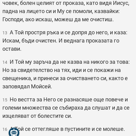
човек, болен целият от проказа, като видя Иисус,
падна на лицето си и Му се помоли, казвайки:
Господи, ако искаш, можеш да ме очистиш.
А Той простря ръка и се допря до него, и каза:
13
Искам, бъди очистен. И веднага проказата го
остави.
И Той му заръча да не казва на никого за това:
14
Но за свидетелство на тях, иди и се покажи на
свещеника, и принеси за очистването си, както е
заповядал Мойсей.
Но вестта за Него се разнасяше още повече и
15
големи множества се събираха да слушат и да се
изцеляват от болестите си.
А Той се оттегляше в пустините и се молеше.
16