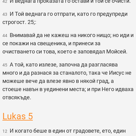
И веднага проказата го остави и той се очисти.
42
И Той веднага го отпрати, като го предупреди
43
строгост. 25;:
Внимавай да не кажеш на никого нищо; но иди и
44
се покажи на свещеника, и принеси за
очистването си това, което е заповядал Мойсей.
А той, като излезе, започна да разгласява
45
много и да разнася за станалото, така че Иисус не
можеше вече да влезе явно в някой град, а
стоеше навън в уединени места; и при Него идваха
отвсякъде.
Lukas 5
И когато беше в един от градовете, ето, един
12