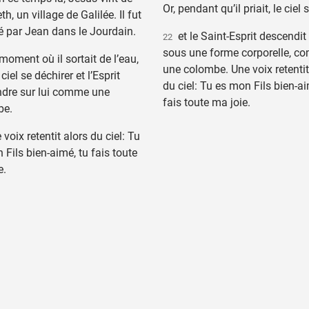
Or, pendant qu’il priait, le ciel s
h, un village de Galilée. Il fut
é par Jean dans le Jourdain.
et le Saint-Esprit descendit s
22
sous une forme corporelle, 
oment où il sortait de l’eau,
une colombe. Une voix retentit
e ciel se déchirer et l’Esprit
du ciel: Tu es mon Fils bien-ai
dre sur lui comme une
fais toute ma joie.
be.
voix retentit alors du ciel: Tu
 Fils bien-aimé, tu fais toute
e.