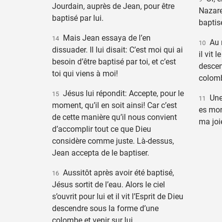
Jourdain, auprès de Jean, pour être
Nazaret
baptisé par lui.
baptis
Mais Jean essaya de l’en
14
Au m
10
dissuader. Il lui disait: C’est moi qui ai
il vit l
besoin d’être baptisé par toi, et c’est
descen
toi qui viens à moi!
colom
Jésus lui répondit: Accepte, pour le
15
Une 
11
moment, qu’il en soit ainsi! Car c’est
es mon
de cette manière qu’il nous convient
ma joi
d’accomplir tout ce que Dieu
considère comme juste. Là-dessus,
Jean accepta de le baptiser.
Aussitôt après avoir été baptisé,
16
Jésus sortit de l’eau. Alors le ciel
s’ouvrit pour lui et il vit l’Esprit de Dieu
descendre sous la forme d’une
colombe et venir sur lui.