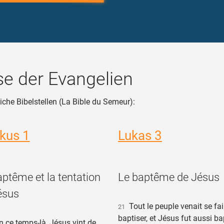
e der Evangelien
iche Bibelstellen (La Bible du Semeur):
kus 1
Lukas 3
aptême et la tentation
Le baptême de Jésus
ésus
Tout le peuple venait se fai
21
baptiser, et Jésus fut aussi ba
n ce temps-là, Jésus vint de