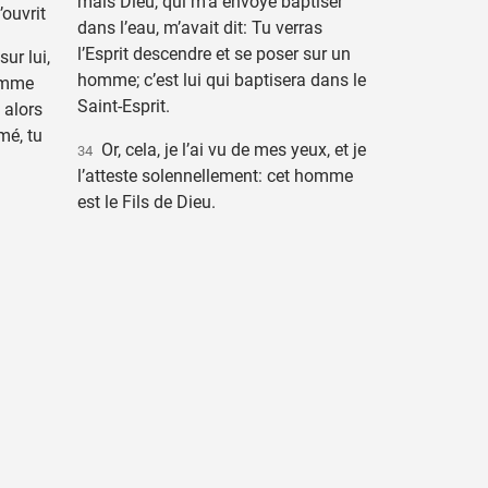
mais Dieu, qui m’a envoyé baptiser
’ouvrit
dans l’eau, m’avait dit: Tu verras
l’Esprit descendre et se poser sur un
ur lui,
homme; c’est lui qui baptisera dans le
comme
Saint-Esprit.
 alors
mé, tu
Or, cela, je l’ai vu de mes yeux, et je
34
l’atteste solennellement: cet homme
est le Fils de Dieu.