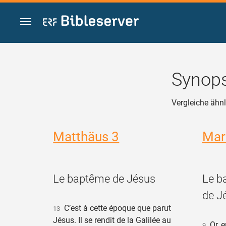
Zum Inhalt springen
Synops
Vergleiche ähnl
Matthäus 3
Mar
Le baptême de Jésus
Le b
de J
C’est à cette époque que parut
13
Jésus. Il se rendit de la Galilée au
Or, e
9