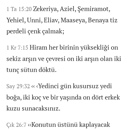
Zekeriya,
Aziel,
Şemiramot,
1 Ta 15:20
Yehiel,
Unni,
Eliav,
Maaseya,
Benaya tiz
perdeli çenk çalmak;
Hiram her birinin yüksekliği on
1 Kr 7:15
sekiz arşın ve çevresi on iki arşın olan iki
tunç sütun döktü.
‹‹
‹Yedinci gün kusursuz yedi
Say 29:32
boğa,
iki koç ve bir yaşında on dört erkek
kuzu sunacaksınız.
‹‹Konutun üstünü kaplayacak
Çık 26:7