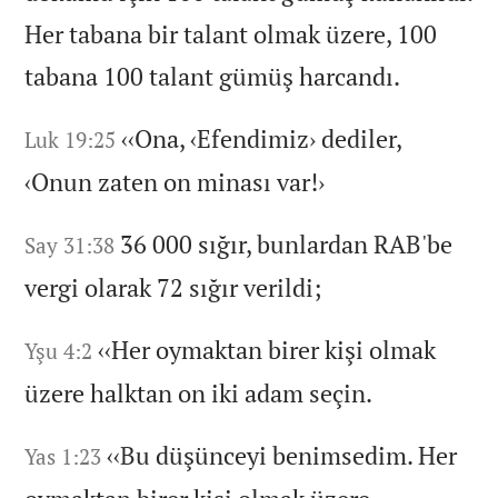
Her tabana bir talant olmak üzere,
100
tabana 100 talant gümüş harcandı.
‹‹Ona,
‹Efendimiz›
dediler,
Luk 19:25
‹Onun zaten on minası var!
›
36 000 sığır,
bunlardan RAB'be
Say 31:38
vergi olarak 72 sığır verildi;
‹‹Her oymaktan birer kişi olmak
Yşu 4:2
üzere halktan on iki adam seçin.
‹‹Bu düşünceyi benimsedim.
Her
Yas 1:23