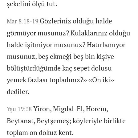
şekelini ölçü tut.
Gözleriniz olduğu halde
Mar 8:18-19
görmüyor musunuz?
Kulaklarınız olduğu
halde işitmiyor musunuz?
Hatırlamıyor
musunuz,
beş ekmeği beş bin kişiye
bölüştürdüğümde kaç sepet dolusu
yemek fazlası topladınız?
››
‹
‹On iki›
›
dediler.
Yiron,
Migdal-El,
Horem,
Yşu 19:38
Beytanat,
Beytşemeş;
köyleriyle birlikte
toplam on dokuz kent.