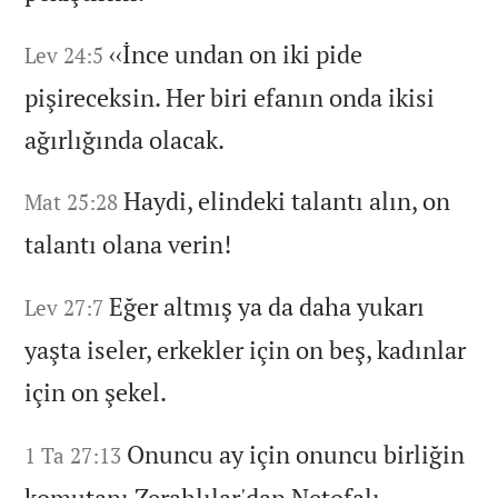
‹‹İnce undan on iki pide
Lev 24:5
pişireceksin.
Her biri efanın onda ikisi
ağırlığında olacak.
Haydi,
elindeki talantı alın,
on
Mat 25:28
talantı olana verin!
Eğer altmış ya da daha yukarı
Lev 27:7
yaşta iseler,
erkekler için on beş,
kadınlar
için on şekel.
Onuncu ay için onuncu birliğin
1 Ta 27:13
komutanı Zerahlılar'dan Netofalı