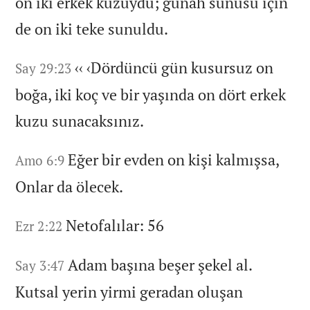
on iki erkek kuzuydu;
günah sunusu için
de on iki teke sunuldu.
‹‹
‹Dördüncü gün kusursuz on
Say 29:23
boğa,
iki koç ve bir yaşında on dört erkek
kuzu sunacaksınız.
Eğer bir evden on kişi kalmışsa,
Amo 6:9
Onlar da ölecek.
Netofalılar:
56
Ezr 2:22
Adam başına beşer şekel al.
Say 3:47
Kutsal yerin yirmi geradan oluşan