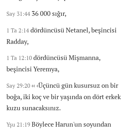
36 000 sığır,
Say 31:44
dördüncüsü Netanel,
beşincisi
1 Ta 2:14
Radday,
dördüncüsü Mişmanna,
1 Ta 12:10
beşincisi Yeremya,
‹‹
‹Üçüncü gün kusursuz on bir
Say 29:20
boğa,
iki koç ve bir yaşında on dört erkek
kuzu sunacaksınız.
Böylece Harun'un soyundan
Yşu 21:19