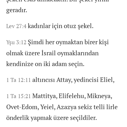
geradır.
kadınlar için otuz şekel.
Lev 27:4
Şimdi her oymaktan birer kişi
Yşu 3:12
olmak üzere İsrail oymaklarından
kendinize on iki adam seçin.
altıncısı Attay,
yedincisi Eliel,
1 Ta 12:11
Mattitya,
Elifelehu,
Mikneya,
1 Ta 15:21
Ovet-Edom,
Yeiel,
Azazya sekiz telli lirle
önderlik yapmak üzere seçildiler.