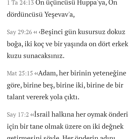
On üçüncüsü Huppa'ya,
On
1 Ta 24:13
dördüncüsü Yeşevav'a,
‹‹
‹Beşinci gün kusursuz dokuz
Say 29:26
boğa,
iki koç ve bir yaşında on dört erkek
kuzu sunacaksınız.
‹‹Adam,
her birinin yeteneğine
Mat 25:15
göre,
birine beş,
birine iki,
birine de bir
talant vererek yola çıktı.
‹‹İsrail halkına her oymak önderi
Say 17:2
için bir tane olmak üzere on iki değnek
getirmesini söyle.
Her önderin adını