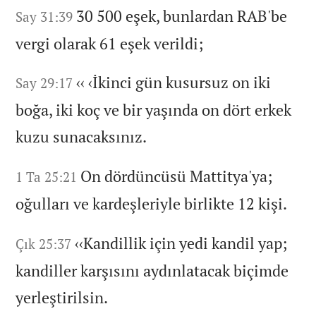
30 500 eşek,
bunlardan RAB'be
Say 31:39
vergi olarak 61 eşek verildi;
‹‹
‹İkinci gün kusursuz on iki
Say 29:17
boğa,
iki koç ve bir yaşında on dört erkek
kuzu sunacaksınız.
On dördüncüsü Mattitya'ya;
1 Ta 25:21
oğulları ve kardeşleriyle birlikte 12 kişi.
‹‹Kandillik için yedi kandil yap;
Çık 25:37
kandiller karşısını aydınlatacak biçimde
yerleştirilsin.