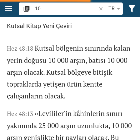
İçeriğe atla
İncil ayeti veya kel
TR
İncil'de "10" ifadesini ara
Kutsal Kitap Yeni Çeviri
Kutsal bölgenin sınırında kalan
Hez 48:18
yerin doğusu 10 000 arşın,
batısı 10 000
arşın olacak.
Kutsal bölgeye bitişik
topraklarda yetişen ürün kentte
çalışanların olacak.
‹‹Levililer'in kâhinlerin sınırı
Hez 48:13
yakınında 25 000 arşın uzunlukta,
10 000
arşın genişlikte bir payları olacak.
Bu