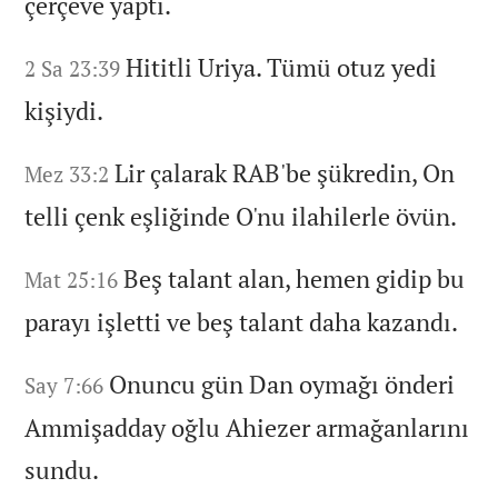
çerçeve yaptı.
Hititli Uriya.
Tümü otuz yedi
2 Sa 23:39
kişiydi.
Lir çalarak RAB'be şükredin,
On
Mez 33:2
telli çenk eşliğinde O'nu ilahilerle övün.
Beş talant alan,
hemen gidip bu
Mat 25:16
parayı işletti ve beş talant daha kazandı.
Onuncu gün Dan oymağı önderi
Say 7:66
Ammişadday oğlu Ahiezer armağanlarını
sundu.