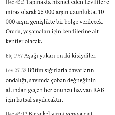
Tapınakta hizmet eden Levililer'e
Hez 45:5
miras olarak 25 000 arşın uzunlukta,
10
000 arşın genişlikte bir bölge verilecek.
Orada,
yaşamaları için kendilerine ait
kentler olacak.
Aşağı yukarı on iki kişiydiler.
Elç 19:7
Bütün sığırlarla davarların
Lev 27:32
ondalığı,
sayımda çoban değneğinin
altından geçen her onuncu hayvan RAB
için kutsal sayılacaktır.
Bir şekel yirmi geraya eşit
Hez 45:12