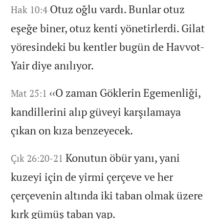
Otuz oğlu vardı.
Bunlar otuz
Hak 10:4
eşeğe biner,
otuz kenti yönetirlerdi.
Gilat
yöresindeki bu kentler bugün de Havvot-
Yair diye anılıyor.
‹‹O zaman Göklerin Egemenliği,
Mat 25:1
kandillerini alıp güveyi karşılamaya
çıkan on kıza benzeyecek.
Konutun öbür yanı,
yani
Çık 26:20-21
kuzeyi için de yirmi çerçeve ve her
çerçevenin altında iki taban olmak üzere
kırk gümüş taban yap.