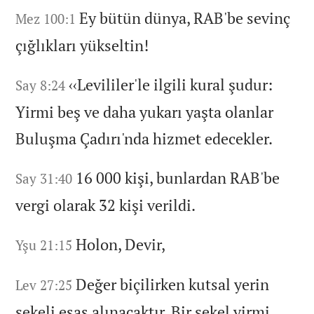
Ey bütün dünya,
RAB'be sevinç
Mez 100:1
çığlıkları yükseltin!
‹‹Levililer'le ilgili kural şudur:
Say 8:24
Yirmi beş ve daha yukarı yaşta olanlar
Buluşma Çadırı'nda hizmet edecekler.
16 000 kişi,
bunlardan RAB'be
Say 31:40
vergi olarak 32 kişi verildi.
Holon,
Devir,
Yşu 21:15
Değer biçilirken kutsal yerin
Lev 27:25
şekeli esas alınacaktır.
Bir şekel yirmi