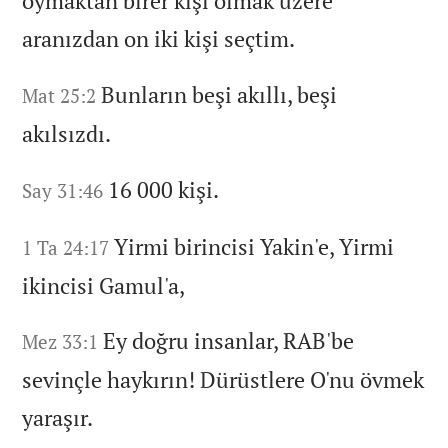
oymaktan birer kişi olmak üzere
aranızdan on iki kişi seçtim.
Bunların beşi akıllı,
beşi
Mat 25:2
akılsızdı.
16 000 kişi.
Say 31:46
Yirmi birincisi Yakin'e,
Yirmi
1 Ta 24:17
ikincisi Gamul'a,
Ey doğru insanlar,
RAB'be
Mez 33:1
sevinçle haykırın!
Dürüstlere O'nu övmek
yaraşır.