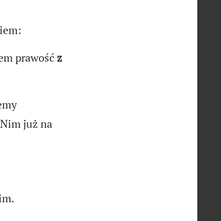
iem:
iem prawość
z
emy
Nim już na
im.