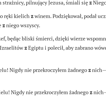
trażnicy, pilnujący Jezusa, śmiali się
z
Niego
o ręki kielich
z
winem. Podziękował, podał ucz
e
z
niego wszyscy.
zef, będąc bliski śmierci, dzięki wierze wspomn
Izraelitów
z
Egiptu i polecił, aby zabrano wó
lu! Nigdy nie przekroczyłem żadnego
z
nich
elu! Nigdy nie przekroczyłem żadnego
z
nich