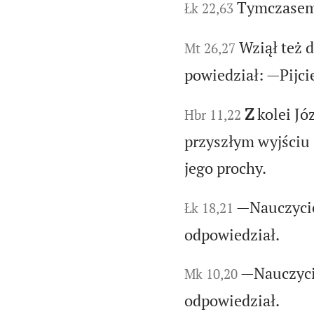
Tymczasem s
Łk 22,63
Wziął też d
Mt 26,27
powiedział: —Pijci
Z
kolei Jó
Hbr 11,22
przyszłym wyjściu 
jego prochy.
—Nauczycie
Łk 18,21
odpowiedział.
—Nauczyci
Mk 10,20
odpowiedział.