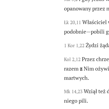
opanowany przez n
Właściciel
Łk 20,11
podobnie—pobili go
Żydzi żąd
1 Kor 1,22
Przez chrze
Kol 2,12
razem
z
Nim ożywie
martwych.
Wziął też d
Mk 14,23
niego pili.