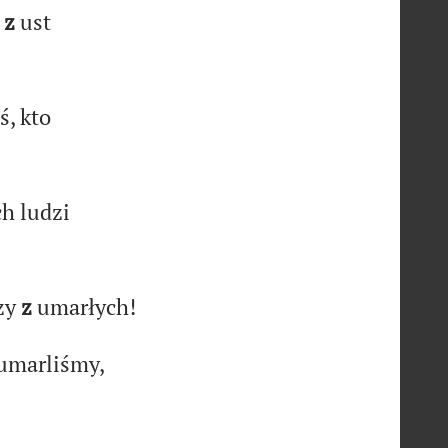
i
z
ust
ś, kto
h ludzi
zy
z
umarłych!
marliśmy,