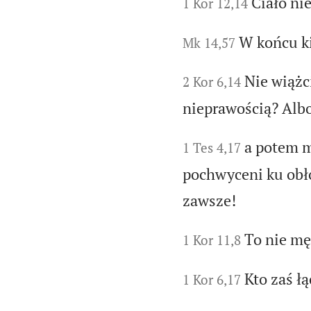
Ciało ni
1 Kor 12,14
W końcu k
Mk 14,57
Nie wiążc
2 Kor 6,14
nieprawością? Alb
a potem m
1 Tes 4,17
pochwyceni ku obł
zawsze!
To nie m
1 Kor 11,8
Kto zaś łą
1 Kor 6,17