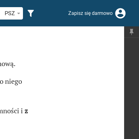
ukaj wersetu lub słowa biblijnego
PSZ
Zapisz się darmowo
nową.
o niego
mności i
z