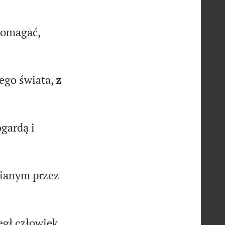
pomagać,
ego świata,
z
gardą i
ianym przez
egł człowiek