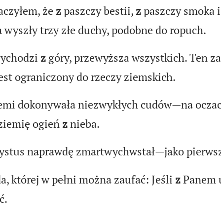
aczyłem, że
z
paszczy bestii,
z
paszczy smoka 
 wyszły trzy złe duchy, podobne do ropuch.
zychodzi
z
góry, przewyższa wszystkich. Ten za
est ograniczony do rzeczy ziemskich.
emi dokonywała niezwykłych cudów—na oczac
 ziemię ogień
z
nieba.
rystus naprawdę zmartwychwstał—jako pierws
a, której w pełni można zaufać: Jeśli
z
Panem u
ć.