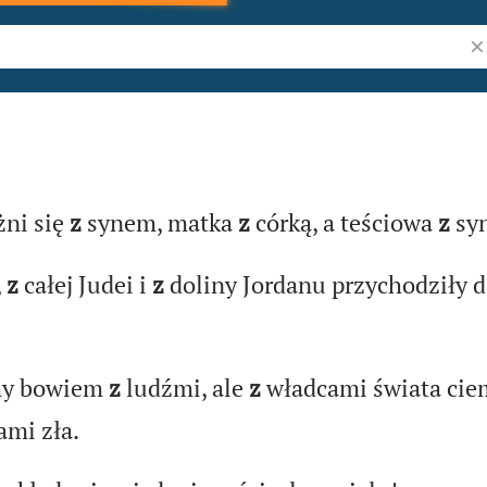
Sz
ii
żni się
z
synem, matka
z
córką, a teściowa
z
sy
,
z
całej Judei i
z
doliny Jordanu przychodziły d
my bowiem
z
ludźmi, ale
z
władcami świata cie
ami zła.