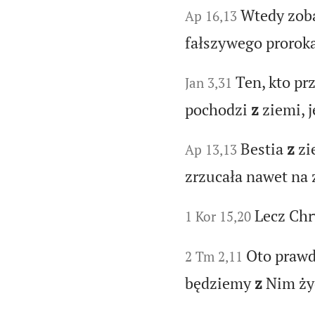
Wtedy zob
Ap 16,13
fałszywego proroka
Ten, kto pr
Jan 3,31
pochodzi
z
ziemi, j
Bestia
z
zi
Ap 13,13
zrzucała nawet na
Lecz Ch
1 Kor 15,20
Oto prawd
2 Tm 2,11
będziemy
z
Nim ży