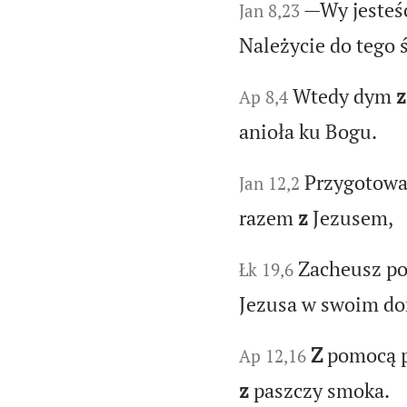
—Wy jesteś
Jan 8,23
Należycie do tego 
Wtedy dym
z
Ap 8,4
anioła ku Bogu.
Przygotow
Jan 12,2
razem
z
Jezusem,
Zacheusz po
Łk 19,6
Jezusa w swoim d
Z
pomocą pr
Ap 12,16
z
paszczy smoka.