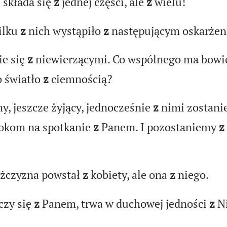
e składa się
z
jednej części, ale
z
wielu!
ilku
z
nich wystąpiło
z
następującym oskarżen
ie się
z
niewierzącymi. Co wspólnego ma bow
o światło
z
ciemnością?
y, jeszcze żyjący, jednocześnie
z
nimi zostani
okom na spotkanie
z
Panem. I pozostaniemy
z
ężczyzna powstał
z
kobiety, ale ona
z
niego.
czy się
z
Panem, trwa w duchowej jedności
z
N