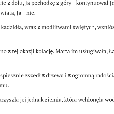
cie
z
dołu, Ja pochodzę
z
góry—kontynuował Je
świata, Ja—nie.
kadzidła, wraz
z
modlitwami świętych, wzniós
ano
z
tej okazji kolację. Marta im usługiwała, Ł
spiesznie zszedł
z
drzewa i
z
ogromną radością
omu.
zyszła jej jednak ziemia, która wchłonęła w