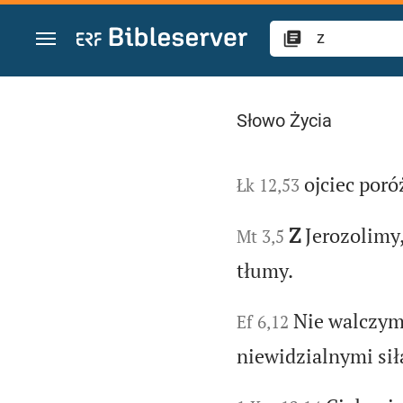
Przejdź do treści
Wyszukaj „z” w Bibl
Słowo Życia
ojciec poró
Łk 12,53
Z
Jerozolimy
Mt 3,5
tłumy.
Nie walczy
Ef 6,12
niewidzialnymi sił