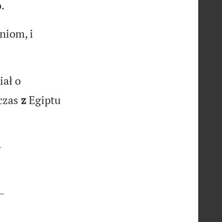
.
niom, i
iał o
wczas
z
Egiptu
—
—