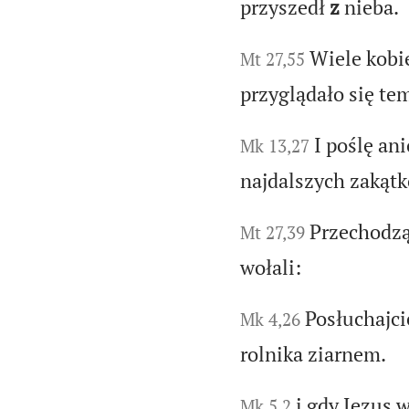
przyszedł
z
nieba.
Wiele kobie
Mt 27,55
przyglądało się t
I poślę an
Mk 13,27
najdalszych zakątk
Przechodzą
Mt 27,39
wołali:
Posłuchajci
Mk 4,26
rolnika ziarnem.
i gdy Jezus 
Mk 5,2