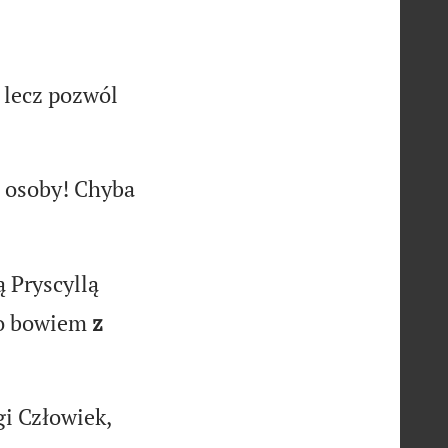
 lecz pozwól
 osoby! Chyba
 Pryscyllą
no bowiem
z
gi Człowiek,