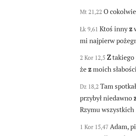
O cokolwie
Mt 21,22
Ktoś inny
z
w
Łk 9,61
mi najpierw pożeg
Z
takiego
2 Kor 12,5
że
z
moich słabośc
Tam spotkał
Dz 18,2
przybył niedawno
Rzymu wszystkich Ż
Adam, pi
1 Kor 15,47