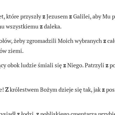
t, które przyszły
z
Jezusem
z
Galilei, aby Mu 
emu wszystkiemu
z
daleka.
iołów, żeby zgromadzili Moich wybranych
z
cał
ów ziemi.
cy obok ludzie śmiali się
z
Niego. Patrzyli
z
po
e!
Z
królestwem Bożym dzieje się tak, jak
z
pos
wysiadł
z
łodzi,
z
pobliskiego cmentarza przybi