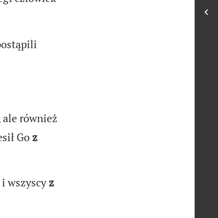
ostąpili
 ale również
esił Go
z
 i wszyscy
z