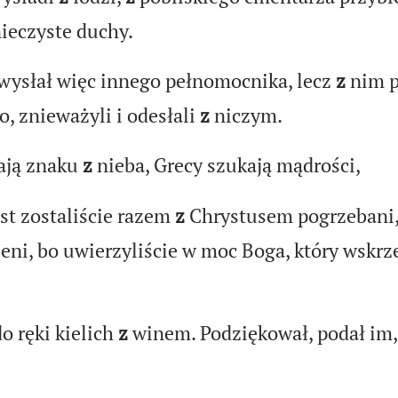
ieczyste duchy.
 wysłał więc innego pełnomocnika, lecz
z
nim p
, znieważyli i odesłali
z
niczym.
ają znaku
z
nieba, Grecy szukają mądrości,
st zostaliście razem
z
Chrystusem pogrzebani,
ni, bo uwierzyliście w moc Boga, który wskrz
o ręki kielich
z
winem. Podziękował, podał im,