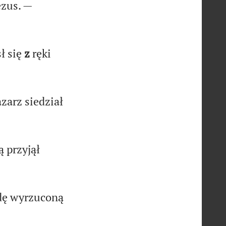
zus. —
ł się
z
ręki
azarz siedział
 przyjął
odę wyrzuconą