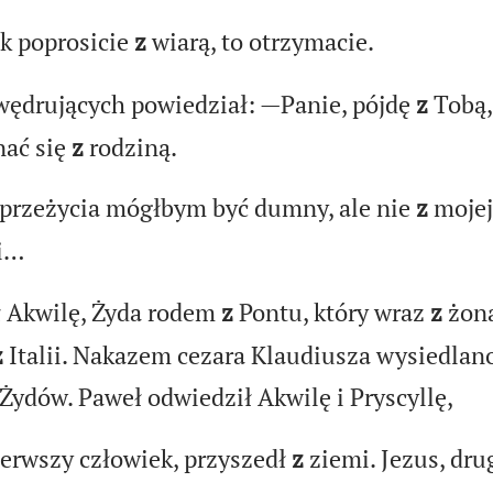
k poprosicie
z
wiarą, to otrzymacie.
ędrujących powiedział: —Panie, pójdę
z
Tobą,
nać się
z
rodziną.
 przeżycia mógłbym być dumny, ale nie
z
mojej
i…
 Akwilę, Żyda rodem
z
Pontu, który wraz
z
żoną
z
Italii. Nakazem cezara Klaudiusza wysiedla
ydów. Paweł odwiedził Akwilę i Pryscyllę,
erwszy człowiek, przyszedł
z
ziemi. Jezus, dru